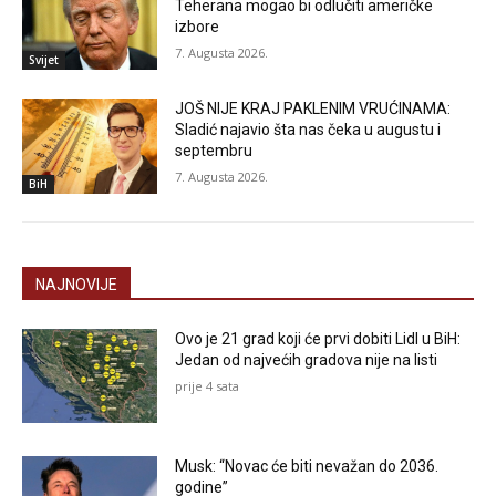
Teherana mogao bi odlučiti američke
izbore
7. Augusta 2026.
Svijet
JOŠ NIJE KRAJ PAKLENIM VRUĆINAMA:
Sladić najavio šta nas čeka u augustu i
septembru
7. Augusta 2026.
BiH
NAJNOVIJE
Ovo je 21 grad koji će prvi dobiti Lidl u BiH:
Jedan od najvećih gradova nije na listi
prije 4 sata
Musk: “Novac će biti nevažan do 2036.
godine”