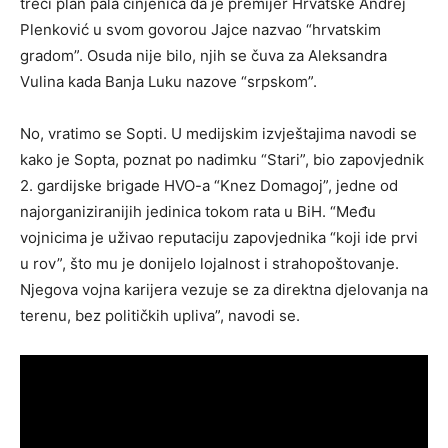
treći plan pala činjenica da je premijer Hrvatske Andrej
Plenković u svom govorou Jajce nazvao “hrvatskim
gradom”. Osuda nije bilo, njih se čuva za Aleksandra
Vulina kada Banja Luku nazove “srpskom”.
No, vratimo se Sopti. U medijskim izvještajima navodi se
kako je Sopta, poznat po nadimku “Stari”, bio zapovjednik
2. gardijske brigade HVO-a “Knez Domagoj”, jedne od
najorganiziranijih jedinica tokom rata u BiH. “Među
vojnicima je uživao reputaciju zapovjednika “koji ide prvi
u rov”, što mu je donijelo lojalnost i strahopoštovanje.
Njegova vojna karijera vezuje se za direktna djelovanja na
terenu, bez političkih upliva”, navodi se.