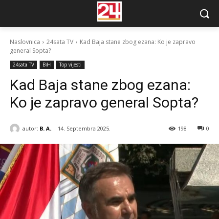
Naslovnica
24sata TV
Kad Baja stane zbog ezana: Ko je zapravo
general Sopta?
24sata TV
BiH
Top vijesti
Kad Baja stane zbog ezana:
Ko je zapravo general Sopta?
autor:
B. A.
14. Septembra 2025.
198
0