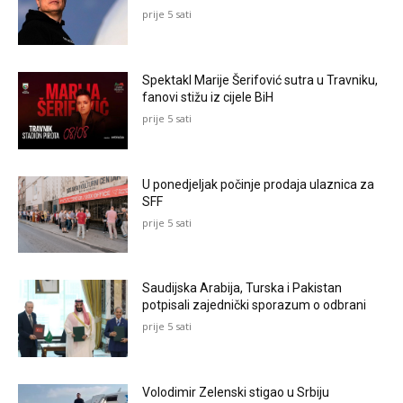
prije 5 sati
Spektakl Marije Šerifović sutra u Travniku,
fanovi stižu iz cijele BiH
prije 5 sati
U ponedjeljak počinje prodaja ulaznica za
SFF
prije 5 sati
Saudijska Arabija, Turska i Pakistan
potpisali zajednički sporazum o odbrani
prije 5 sati
Volodimir Zelenski stigao u Srbiju