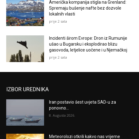
Američka kompanija stigla na Grenland:
Spremaju bušenje nafte bez dozvole
lokalnih vlasti
prije 2 sata
Incidenti širom Evrope: Dron iz Rumunije
ušao u Bugarsku i eksplodirao blizu
gasovoda, letjelice uočene i u Njemačkoj
prije 2 sata
IZBOR UREDNIKA
Iran postavio šest uvjeta SAD-u za
ponovno...
8. Augusta 2026.
Meteorolozi otkrili kakvo nas vrijeme