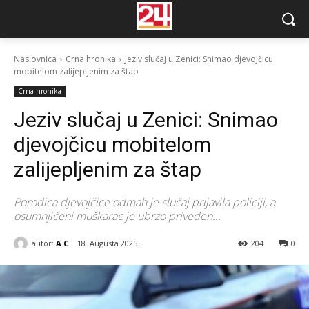
Naslovnica
Crna hronika
Jeziv slučaj u Zenici: Snimao djevojčicu
mobitelom zalijepljenim za štap
Crna hronika
Jeziv slučaj u Zenici: Snimao
djevojčicu mobitelom
zalijepljenim za štap
Porodica djevojčice odmah je slučaj prijavila policiji, a
osumnjičeni muškarac je ubrzo priveden...
autor:
A C
18. Augusta 2025.
204
0