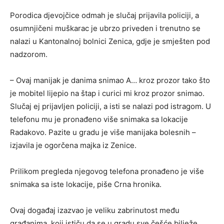
Porodica djevojčice odmah je slučaj prijavila policiji, a
osumnjičeni muškarac je ubrzo priveden i trenutno se
nalazi u Kantonalnoj bolnici Zenica, gdje je smješten pod
nadzorom.
– Ovaj manijak je danima snimao A… kroz prozor tako što
je mobitel lijepio na štap i curici mi kroz prozor snimao.
Slučaj ej prijavljen policiji, a isti se nalazi pod istragom. U
telefonu mu je pronađeno više snimaka sa lokacije
Radakovo. Pazite u gradu je više manijaka bolesnih –
izjavila je ogorčena majka iz Zenice.
Prilikom pregleda njegovog telefona pronađeno je više
snimaka sa iste lokacije, piše Crna hronika.
Ovaj događaj izazvao je veliku zabrinutost među
građanima, koji ističu da se u gradu sve češće bilježe