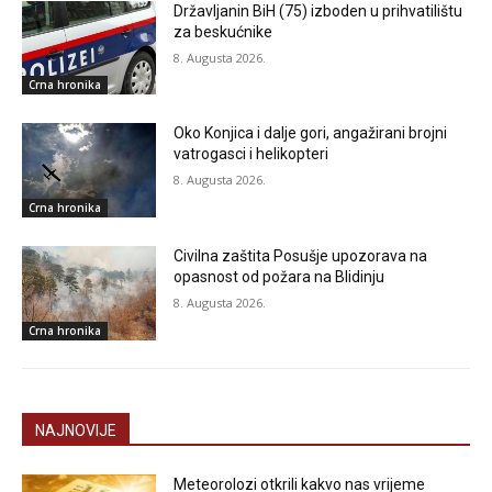
Državljanin BiH (75) izboden u prihvatilištu
za beskućnike
8. Augusta 2026.
Crna hronika
Oko Konjica i dalje gori, angažirani brojni
vatrogasci i helikopteri
8. Augusta 2026.
Crna hronika
Civilna zaštita Posušje upozorava na
opasnost od požara na Blidinju
8. Augusta 2026.
Crna hronika
NAJNOVIJE
Meteorolozi otkrili kakvo nas vrijeme