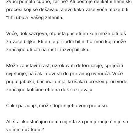
Zvuči pomalo čudno, zar ne? Ali postoje delikatni hemijski
procesi koji se dešavaju, a evo kako vaše voće može biti
“tihi ubica” vašeg zelenila.
Voće, dok sazrjeva, otpušta gas etilen koji može biti loš
za vaše biljke. Etilen je prirodni biljni hormon koji može
značajno uticati na rast i razvoj biljaka.
Može zaustaviti rast, uzrokovati deformacije, spriječiti
cvjetanje, pa čak i dovesti do preranog uvenuća. Voće
poput jabuka, banana, dinja, krušaka i breskvi proizvode
značajne količine etilena dok sazrjevaju.
Čak i paradajz, može doprinijeti ovom procesu.
Ali šta ako slučajno nema mjesta za pomjeranje činije sa
voćem duž kuće?