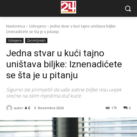
Naslovnica
Izdvojeno
Jedna stvar u kući tajno uništava biljke:
Iznenadićete se šta je u pitanju
Izdvojeno
Zanimljivosti
Jedna stvar u kući tajno
uništava biljke: Iznenadićete
se šta je u pitanju
Sigurno ste primijetili da vaše sobne biljke nisu uvijek
srećne na istim mjestima duž kuće.
autor:
A C
9. Novembra 2024.
179
0