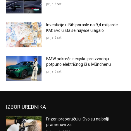
prije 5 sati
Investicije u BiH porasle na 9,4 milijarde
KM: Evo u šta se najviše ulagalo
prije 6 sati
BMW pokreće serijsku proizvodnju
potpuno električnog i3 u Münchenu
prije 6 sati
IZBOR UREDNIKA
Frizeri preporučuju: Ovo su najbolji
pramenovi za...