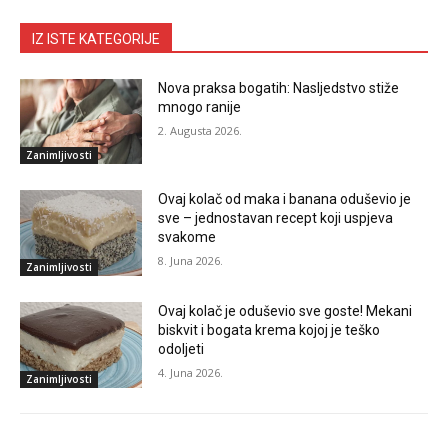
IZ ISTE KATEGORIJE
Nova praksa bogatih: Nasljedstvo stiže
mnogo ranije
2. Augusta 2026.
Zanimljivosti
Ovaj kolač od maka i banana oduševio je
sve – jednostavan recept koji uspjeva
svakome
8. Juna 2026.
Zanimljivosti
Ovaj kolač je oduševio sve goste! Mekani
biskvit i bogata krema kojoj je teško
odoljeti
4. Juna 2026.
Zanimljivosti