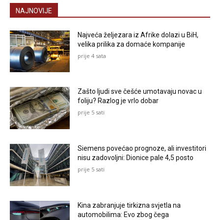
NAJNOVIJE
Najveća željezara iz Afrike dolazi u BiH,
velika prilika za domaće kompanije
prije 4 sata
Zašto ljudi sve češće umotavaju novac u
foliju? Razlog je vrlo dobar
prije 5 sati
Siemens povećao prognoze, ali investitori
nisu zadovoljni: Dionice pale 4,5 posto
prije 5 sati
Kina zabranjuje tirkizna svjetla na
automobilima: Evo zbog čega