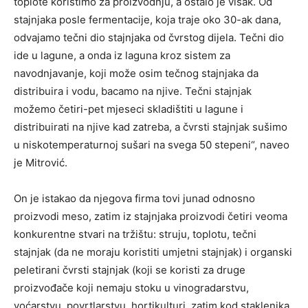
toplote koristimo za proizvodnju, a ostalo je višak. Od
stajnjaka posle fermentacije, koja traje oko 30-ak dana,
odvajamo tečni dio stajnjaka od čvrstog dijela. Tečni dio
ide u lagune, a onda iz laguna kroz sistem za
navodnjavanje, koji može osim tečnog stajnjaka da
distribuira i vodu, bacamo na njive. Tečni stajnjak
možemo četiri-pet mjeseci skladištiti u lagune i
distribuirati na njive kad zatreba, a čvrsti stajnjak sušimo
u niskotemperaturnoj sušari na svega 50 stepeni“, naveo
je Mitrović.
On je istakao da njegova firma tovi junad odnosno
proizvodi meso, zatim iz stajnjaka proizvodi četiri veoma
konkurentne stvari na tržištu: struju, toplotu, tečni
stajnjak (da ne moraju koristiti umjetni stajnjak) i organski
peletirani čvrsti stajnjak (koji se koristi za druge
proizvođače koji nemaju stoku u vinogradarstvu,
voćarstvu, povrtlarstvu, hortikulturi, zatim kod staklenika,