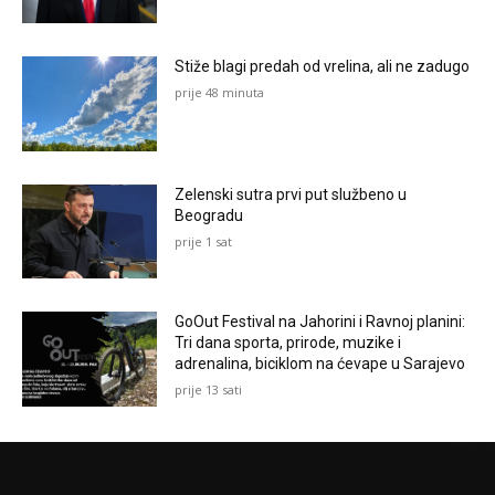
Stiže blagi predah od vrelina, ali ne zadugo
prije 48 minuta
Zelenski sutra prvi put službeno u
Beogradu
prije 1 sat
GoOut Festival na Jahorini i Ravnoj planini:
Tri dana sporta, prirode, muzike i
adrenalina, biciklom na ćevape u Sarajevo
prije 13 sati