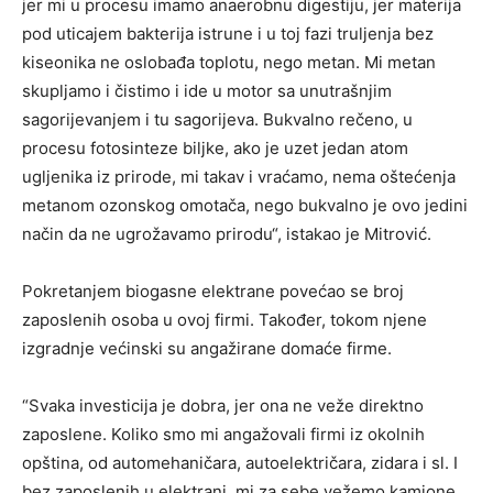
jer mi u procesu imamo anaerobnu digestiju, jer materija
pod uticajem bakterija istrune i u toj fazi truljenja bez
kiseonika ne oslobađa toplotu, nego metan. Mi metan
skupljamo i čistimo i ide u motor sa unutrašnjim
sagorijevanjem i tu sagorijeva. Bukvalno rečeno, u
procesu fotosinteze biljke, ako je uzet jedan atom
ugljenika iz prirode, mi takav i vraćamo, nema oštećenja
metanom ozonskog omotača, nego bukvalno je ovo jedini
način da ne ugrožavamo prirodu“, istakao je Mitrović.
Pokretanjem biogasne elektrane povećao se broj
zaposlenih osoba u ovoj firmi. Također, tokom njene
izgradnje većinski su angažirane domaće firme.
“Svaka investicija je dobra, jer ona ne veže direktno
zaposlene. Koliko smo mi angažovali firmi iz okolnih
opština, od automehaničara, autoelektričara, zidara i sl. I
bez zaposlenih u elektrani, mi za sebe vežemo kamione