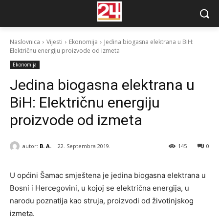
Naslovnica
Vijesti
Ekonomija
Jedina biogasna elektrana u BiH:
Električnu energiju proizvode od izmeta
Ekonomija
Jedina biogasna elektrana u
BiH: Električnu energiju
proizvode od izmeta
autor:
B. A.
22. Septembra 2019.
145
0
U općini Šamac smještena je jedina biogasna elektrana u
Bosni i Hercegovini, u kojoj se električna energija, u
narodu poznatija kao struja, proizvodi od životinjskog
izmeta.