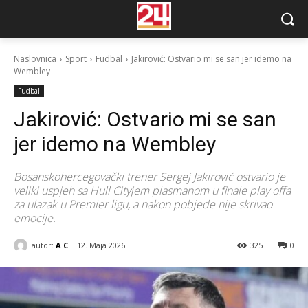
Naslovnica
Sport
Fudbal
Jakirović: Ostvario mi se san jer idemo na
Wembley
Fudbal
Jakirović: Ostvario mi se san
jer idemo na Wembley
Bosanskohercegovački trener Sergej Jakirović ostvario je
veliki uspjeh sa Hull Cityjem plasmanom u finale play offa
za ulazak u Premier ligu, a nakon pobjede nije skrivao
emocije.
autor:
A C
12. Maja 2026.
325
0