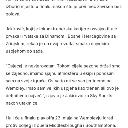
izborio mjesto u finalu, nakon što je prvi meč završen bez
golova.
Jakirović, koji je tokom trenerske karijere osvajao titule
prvaka Hrvatske sa Dinamom i Bosne i Hercegovine sa
Zrinjskim, rekao je da ovaj rezultat smatra najvećim
uspjehom do sada.
“Osjećaj je nevjerovatan. Tokom cijele sezone držali smo
se zajedno, imamo sjajnu atmosferu u ekipi i ponosan
sam na svoje igrače. Ostvario mi se san jer idemo na
Wembley. Imao sam velikih uspjeha kao trener, ali ovo je
definitivno najveći”, izjavio je Jakirović za Sky Sports
nakon utakmice.
Hull će u finalu play offa 23. maja na Wembleyju igrati
protiv boljeg iz duela Middlesbrougha i Southamptona.