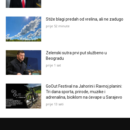
Stiže blagi predah od vrelina, ali ne zadugo
prije 52 minute
Zelenski sutra prvi put službeno u
Beogradu
prije 1 sat
GoOut Festival na Jahorini i Ravnoj planini:
Tri dana sporta, prirode, muzike i
adrenalina, biciklom na ćevape u Sarajevo
prije 13 sati