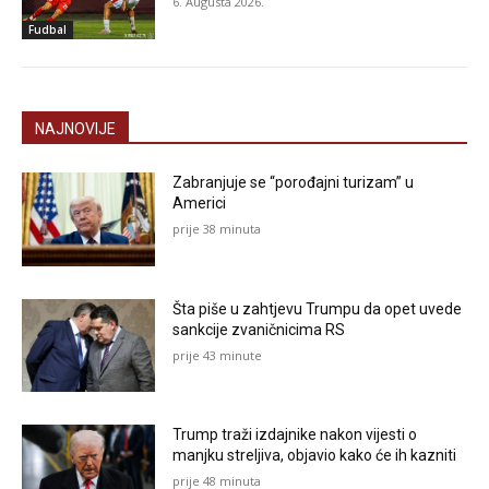
6. Augusta 2026.
Fudbal
NAJNOVIJE
Zabranjuje se “porođajni turizam” u
Americi
prije 38 minuta
Šta piše u zahtjevu Trumpu da opet uvede
sankcije zvaničnicima RS
prije 43 minute
Trump traži izdajnike nakon vijesti o
manjku streljiva, objavio kako će ih kazniti
prije 48 minuta