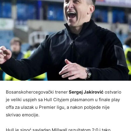
Bosanskohercegovački trener
Sergej Jakirović
ostvario
je veliki uspjeh sa Hull Cityjem plasmanom u finale play
offa za ulazak u Premier ligu, a nakon pobjede nije
skrivao emocije.
Hull je sinoć savladao Millwall rezultatom 2:0 i tako