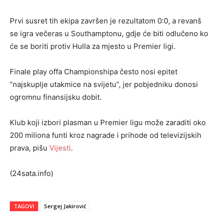
Prvi susret tih ekipa završen je rezultatom 0:0, a revanš
se igra večeras u Southamptonu, gdje će biti odlučeno ko
će se boriti protiv Hulla za mjesto u Premier ligi.
Finale play offa Championshipa često nosi epitet
“najskuplje utakmice na svijetu”, jer pobjedniku donosi
ogromnu finansijsku dobit.
Klub koji izbori plasman u Premier ligu može zaraditi oko
200 miliona funti kroz nagrade i prihode od televizijskih
prava, pišu
Vijesti
.
(24sata.info)
TAGOVI
Sergej Jakirović