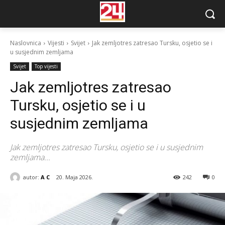
Naslovnica
Vijesti
Svijet
Jak zemljotres zatresao Tursku, osjetio se i
u susjednim zemljama
Svijet
Top vijesti
Jak zemljotres zatresao
Tursku, osjetio se i u
susjednim zemljama
Jak zemljotres zatresao Tursku, osjetio se i u susjednim
zemljama...
autor:
A C
20. Maja 2026.
242
0