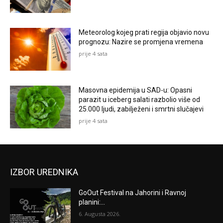
Meteorolog kojeg prati regija objavio novu
prognozu: Nazire se promjena vremena
prije 4 sata
Masovna epidemija u SAD-u: Opasni
parazit u iceberg salati razbolio više od
25.000 ljudi, zabilježeni i smrtni slučajevi
prije 4 sata
IZBOR UREDNIKA
GoOut Festival na Jahorini i Ravnoj
planini:...
6. Augusta 2026.