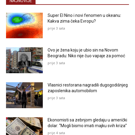
NAJNOVIJE
Super El Nino i novi fenomen u okeanu:
Kakva zima čeka Evropu?
prije 3 sata
Ovo je žena koju je ubio sin na Novom
Beogradu: Niko nije čuo vapaje za pomoć
prije 3 sata
Vlasnici restorana nagradili dugogodišnjeg
zaposlenika automobilom
prije 3 sata
Ekonomisti sa zebnjom gledaju u američki
dolar: “Mogli bismo imati majku svih kriza”
prije 4 sata