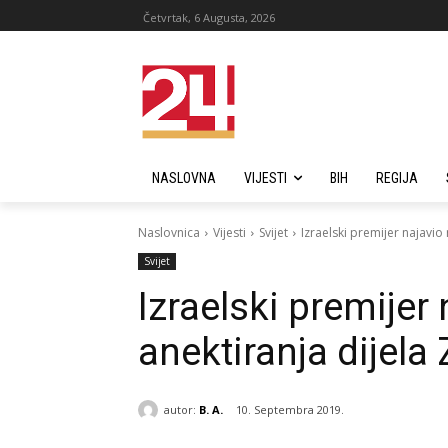
Četvrtak, 6 Augusta, 2026
NASLOVNA
VIJESTI
BIH
REGIJA
Naslovnica
Vijesti
Svijet
Izraelski premijer najavi
Svijet
Izraelski premije
anektiranja dijel
autor:
B. A.
10. Septembra 2019.