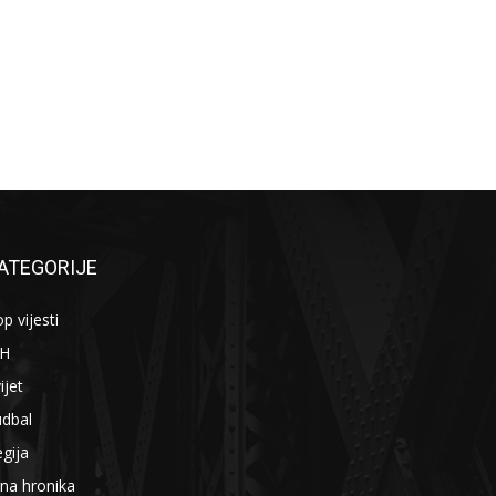
ATEGORIJE
p vijesti
iH
ijet
udbal
gija
na hronika