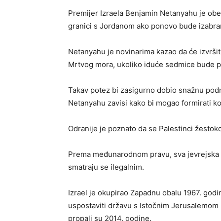
Premijer Izraela Benjamin Netanyahu je obe
granici s Jordanom ako ponovo bude izabra
Netanyahu je novinarima kazao da će izvršit
Mrtvog mora, ukoliko iduće sedmice bude p
Takav potez bi zasigurno dobio snažnu podr
Netanyahu zavisi kako bi mogao formirati koa
Odranije je poznato da se Palestinci žestoko
Prema međunarodnom pravu, sva jevrejska n
smatraju se ilegalnim.
Izrael je okupirao Zapadnu obalu 1967. godin
uspostaviti državu s Istočnim Jerusalemom 
propali su 2014. godine.