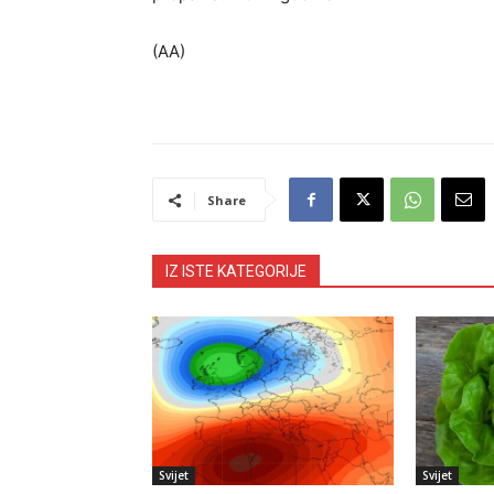
(AA)
Share
IZ ISTE KATEGORIJE
Svijet
Svijet