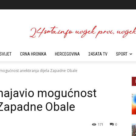
SVIJET
CRNA HRONIKA
HERCEGOVINA
24SATA TV
SPORT
o mogućnost anektiranja dijela Zapadne Obale
r najavio mogućnost
a Zapadne Obale
171
0