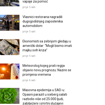
vapaje za pomoć
prije 5 sati
Vlasnici restorana nagradili
dugogodišnjeg zaposlenika
automobilom
prije 5 sati
Ekonomisti sa zebnjom gledaju u
američki dolar: “Mogli bismo imati
majku svih kriza”
prije 5 sati
Meteorolog kojeg prati regija
objavio novu prognozu: Nazire se
promjena vremena
prije 6 sati
Masovna epidemija u SAD-u:
Opasni parazit u iceberg salati
razbolio više od 25.000 ljudi,
zabilježeni i smrtni slučajevi