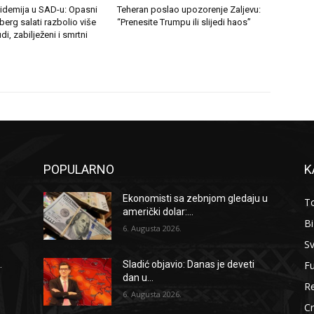
demija u SAD-u: Opasni
Teheran poslao upozorenje Zaljevu:
berg salati razbolio više
“Prenesite Trumpu ili slijedi haos”
di, zabilježeni i smrtni
POPULARNO
K
Ekonomisti sa zebnjom gledaju u
To
američki dolar:...
B
6. Augusta 2026.
Sv
F
.
Sladić objavio: Danas je deveti
dan u...
Re
6. Augusta 2026.
Cr