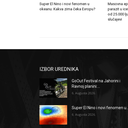
Super El Nino i novi fenomen u
Masovna epi
okeanu: Kakva zima čeka Evropu?
parazit u ice
od 25.000 lju
slučajevi
IZBOR UREDNIKA
GoOut Festival na Jahorini i
Ravnoj planini:...
6. Augusta 2026.
Super El Nino i novi fenomen u..
6. Augusta 2026.