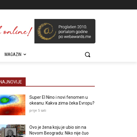
MAGAZIN
NAJNOVIJE
Super El Nino i novi fenomen u
okeanu: Kakva zima čeka Evropu?
prije 5 sati
Ovo je žena koju je ubio sin na
Novom Beogradu: Niko nije čuo