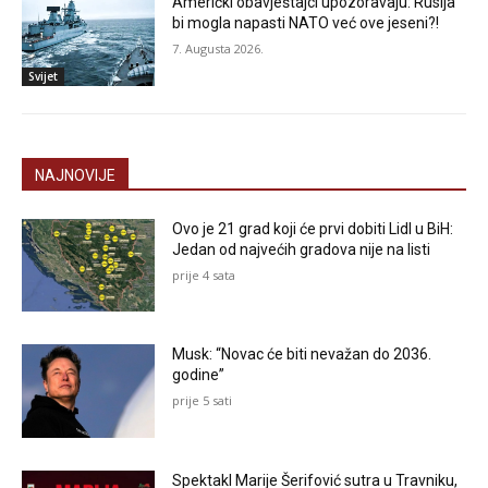
Američki obavještajci upozoravaju: Rusija
bi mogla napasti NATO već ove jeseni?!
7. Augusta 2026.
Svijet
NAJNOVIJE
Ovo je 21 grad koji će prvi dobiti Lidl u BiH:
Jedan od najvećih gradova nije na listi
prije 4 sata
Musk: “Novac će biti nevažan do 2036.
godine”
prije 5 sati
Spektakl Marije Šerifović sutra u Travniku,