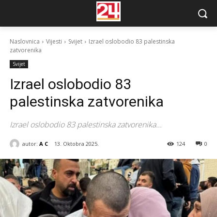
Naslovnica
Vijesti
Svijet
Izrael oslobodio 83 palestinska
zatvorenika
Svijet
Izrael oslobodio 83
palestinska zatvorenika
Izrael oslobodio 83 palestinska zatvorenika...
autor:
A C
13. Oktobra 2025.
124
0