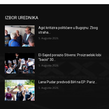
IZBOR UREDNIKA
Agić kritizira političare u Bugojnu: Zbog
straha...
5. Augusta 2026.
El-Sajed porazio Stivens: Proizraelski lobi
“bacio” 30...
5. Augusta 2026.
Lana Pudar predvodi BiH na EP: Pariz...
5. Augusta 2026.