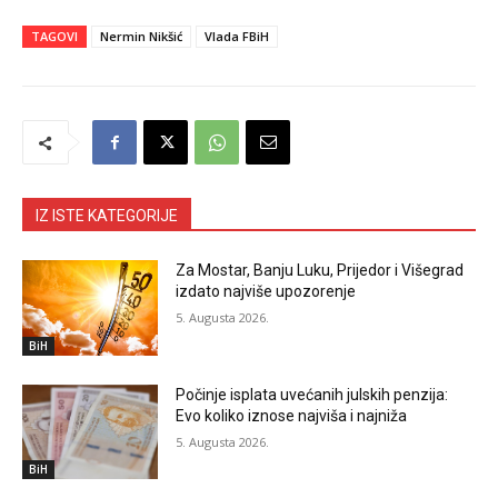
TAGOVI
Nermin Nikšić
Vlada FBiH
IZ ISTE KATEGORIJE
Za Mostar, Banju Luku, Prijedor i Višegrad
izdato najviše upozorenje
5. Augusta 2026.
BiH
Počinje isplata uvećanih julskih penzija:
Evo koliko iznose najviša i najniža
5. Augusta 2026.
BiH