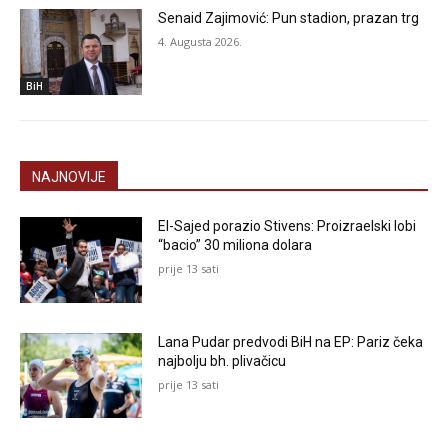
Senaid Zajimović: Pun stadion, prazan trg
4. Augusta 2026.
BiH
NAJNOVIJE
El-Sajed porazio Stivens: Proizraelski lobi
“bacio” 30 miliona dolara
prije 13 sati
Lana Pudar predvodi BiH na EP: Pariz čeka
najbolju bh. plivačicu
prije 13 sati