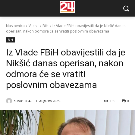
Naslovnica
Vijesti
BiH
Iz Vlade FBiH obavijestili da je Nikšić danas
operisan, nakon odmora će se vratiti poslovnim obavezama
BiH
Iz Vlade FBiH obavijestili da je
Nikšić danas operisan, nakon
odmora će se vratiti
poslovnim obavezama
autor:
B. A.
1. Augusta 2025.
155
0