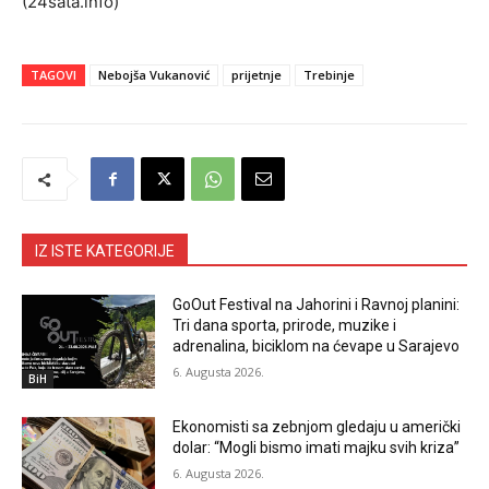
(24sata.info)
TAGOVI
Nebojša Vukanović
prijetnje
Trebinje
IZ ISTE KATEGORIJE
GoOut Festival na Jahorini i Ravnoj planini:
Tri dana sporta, prirode, muzike i
adrenalina, biciklom na ćevape u Sarajevo
6. Augusta 2026.
BiH
Ekonomisti sa zebnjom gledaju u američki
dolar: “Mogli bismo imati majku svih kriza”
6. Augusta 2026.