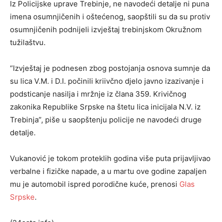
Iz Policijske uprave Trebinje, ne navodeći detalje ni puna
imena osumnjičenih i oštećenog, saopštili su da su protiv
osumnjičenih podnijeli izvještaj trebinjskom Okružnom
tužilaštvu.
“Izvještaj je podnesen zbog postojanja osnova sumnje da
su lica V.M. i D.I. počinili kriivčno djelo javno izazivanje i
podsticanje nasilja i mržnje iz člana 359. Krivičnog
zakonika Republike Srpske na štetu lica inicijala N.V. iz
Trebinja”, piše u saopštenju policije ne navodeći druge
detalje.
Vukanović je tokom proteklih godina više puta prijavljivao
verbalne i fizičke napade, a u martu ove godine zapaljen
mu je automobil ispred porodične kuće, prenosi
Glas
Srpske
.