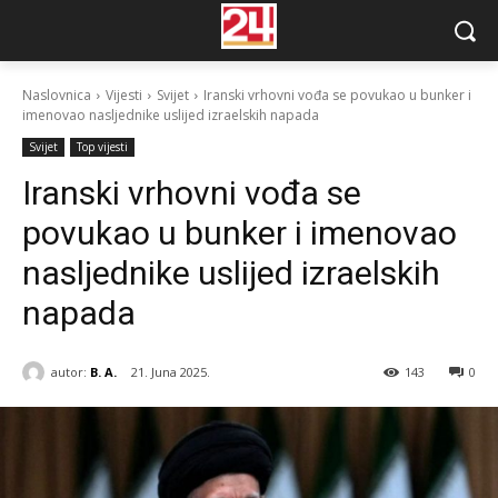
Naslovnica
Vijesti
Svijet
Iranski vrhovni vođa se povukao u bunker i
imenovao nasljednike uslijed izraelskih napada
Svijet
Top vijesti
Iranski vrhovni vođa se
povukao u bunker i imenovao
nasljednike uslijed izraelskih
napada
autor:
B. A.
21. Juna 2025.
143
0