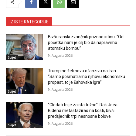
IZ ISTE KATEGORIJE
Bivši iranski zvančnik priznao istinu: “Od
početka nam je cilj bio da napravimo
atomsku bombu”
9. Augusta 2026.
Svijet
Trump ne želi novu ofanzivu na Iran:
“Samo posmatramo njihovu ekonomsku
propast, to je šahovska igra”
9. Augusta 2026.
Svijet
“Gledati to je zaista tužno”: Rak Joea
Bidena metastazirao na kosti, bivši
predsjednik trpi nesnosne bolove
9. Augusta 2026.
Svijet