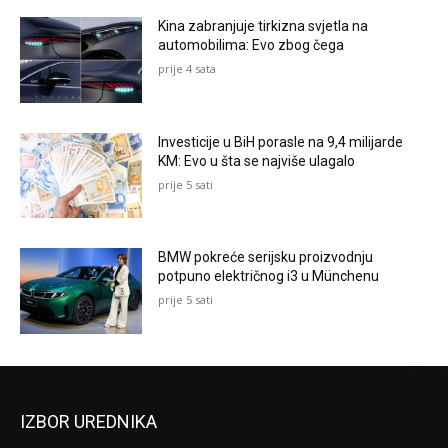
Kina zabranjuje tirkizna svjetla na
automobilima: Evo zbog čega
prije 4 sata
Investicije u BiH porasle na 9,4 milijarde
KM: Evo u šta se najviše ulagalo
prije 5 sati
BMW pokreće serijsku proizvodnju
potpuno električnog i3 u Münchenu
prije 5 sati
IZBOR UREDNIKA