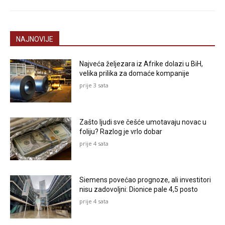
NAJNOVIJE
Najveća željezara iz Afrike dolazi u BiH,
velika prilika za domaće kompanije
prije 3 sata
Zašto ljudi sve češće umotavaju novac u
foliju? Razlog je vrlo dobar
prije 4 sata
Siemens povećao prognoze, ali investitori
nisu zadovoljni: Dionice pale 4,5 posto
prije 4 sata