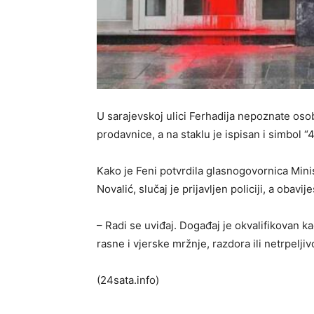
U sarajevskoj ulici Ferhadija nepoznate osob
prodavnice, a na staklu je ispisan i simbol “4
Kako je Feni potvrdila glasnogovornica Min
Novalić, slučaj je prijavljen policiji, a obavije
– Radi se uviđaj. Događaj je okvalifikovan ka
rasne i vjerske mržnje, razdora ili netrpeljiv
(24sata.info)