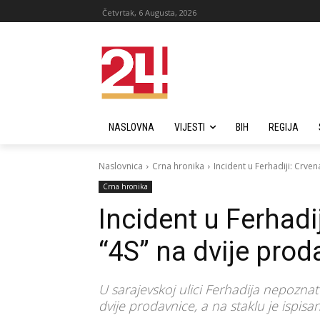
Četvrtak, 6 Augusta, 2026
NASLOVNA
VIJESTI
BIH
REGIJA
Naslovnica
Crna hronika
Incident u Ferhadiji: Crven
Crna hronika
Incident u Ferhadij
“4S” na dvije prod
U sarajevskoj ulici Ferhadija nepoznat
dvije prodavnice, a na staklu je ispisan