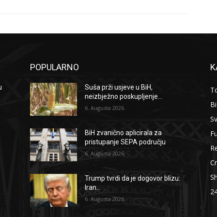
POPULARNO
K
u
Suša prži usjeve u BiH,
To
neizbježno poskupljenje...
B
6. Augusta 2026.
Sv
F
BiH zvanično aplicirala za
pristupanje SEPA području
Re
6. Augusta 2026.
Cr
S
Trump tvrdi da je dogovor blizu:
Iran...
2
6. Augusta 2026.