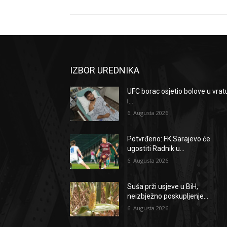
IZBOR UREDNIKA
UFC borac osjetio bolove u vrat
i...
6. Augusta 2026.
Potvrđeno: FK Sarajevo će
ugostiti Radnik u...
6. Augusta 2026.
Suša prži usjeve u BiH,
neizbježno poskupljenje...
6. Augusta 2026.