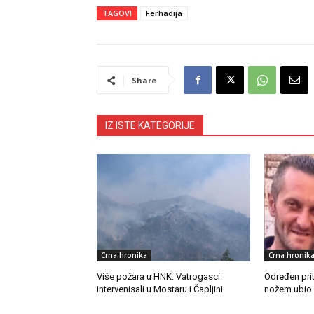
TAGOVI
Ferhadija
Share
IZ ISTE KATEGORIJE
Crna hronika
Crna hronik
Više požara u HNK: Vatrogasci
Određen pritv
intervenisali u Mostaru i Čapljini
nožem ubio 