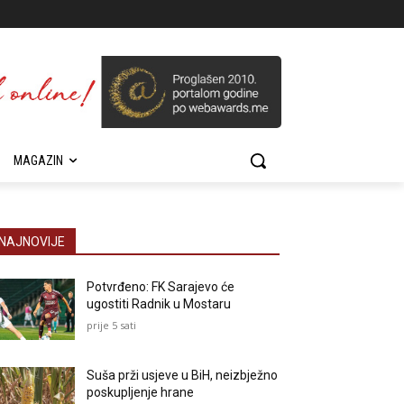
MAGAZIN
NAJNOVIJE
Potvrđeno: FK Sarajevo će
ugostiti Radnik u Mostaru
prije 5 sati
Suša prži usjeve u BiH, neizbježno
poskupljenje hrane