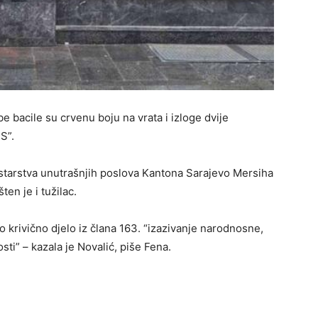
e bacile su crvenu boju na vrata i izloge dvije
S”.
istarstva unutrašnjih poslova Kantona Sarajevo Mersiha
šten je i tužilac.
o krivično djelo iz člana 163. “izazivanje narodnosne,
osti” – kazala je Novalić, piše Fena.