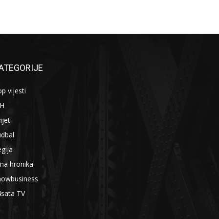
ATEGORIJE
p vijesti
iH
ijet
udbal
gija
na hronika
howbusiness
4sata TV