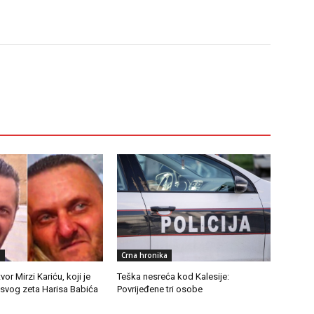
a
Crna hronika
or Mirzi Kariću, koji je
Teška nesreća kod Kalesije:
svog zeta Harisa Babića
Povrijeđene tri osobe