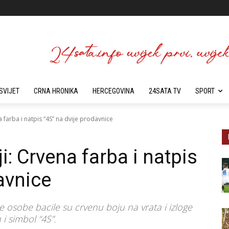
SVIJET
CRNA HRONIKA
HERCEGOVINA
24SATA TV
SPORT
a farba i natpis “4S” na dvije prodavnice
i: Crvena farba i natpis
avnice
e osobe bacile su crvenu boju na vrata i izloge
 i simbol “4S”.