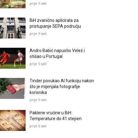
prije 5 sati
BiH zvanično aplicirala za
pristupanje SEPA području
prije 5 sati
Andro Babić napustio Velež i
otišao u Portugal
prije 5 sati
Tinder povukao AI funkciju nakon
što je mijenjala fotografije
korisnika
prije 5 sati
Paklene vrućine u BiH:
Temperature do 41 stepen
prije 6 sati