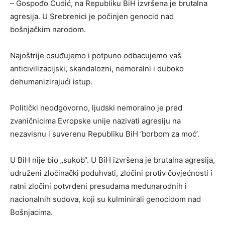
– Gospođo Ćudić, na Republiku BiH izvršena je brutalna
agresija. U Srebrenici je počinjen genocid nad
bošnjačkim narodom.
Najoštrije osuđujemo i potpuno odbacujemo vaš
anticivilizacijski, skandalozni, nemoralni i duboko
dehumanizirajući istup.
Politički neodgovorno, ljudski nemoralno je pred
zvaničnicima Evropske unije nazivati agresiju na
nezavisnu i suverenu Republiku BiH ‘borbom za moć’.
U BiH nije bio „sukob“. U BiH izvršena je brutalna agresija,
udruženi zločinački poduhvati, zločini protiv čovjećnosti i
ratni zločini potvrđeni presudama međunarodnih i
nacionalnih sudova, koji su kulminirali genocidom nad
Bošnjacima.