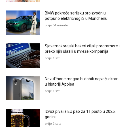
BMW pokreće serijsku proizvodnju
potpuno električnog i3 u Münchenu
prije 54 minute
Sjevernokorejski hakeri ciljali programere i
preko njih ulazili u mreže kompanija
prije 1 sat
Novi iPhone mogao bi dobiti najveći ekran
u historiji Applea
prije 1 sat
Izvoz piva iz EU pao za 11 posto u 2025.
godini
prije 2 sata