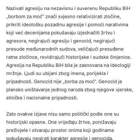
Nazivati agresiju na nezavisnu i suverenu Republiku BiH
„borbom za moć“ znači svjesno relativizirati zločine,
prikriti ideološku pozadinu agresije i pomoći narativima
koji već decenijama pokušavaju izjednačiti žrtvu i
agresora, negirajući agresiju i genocid, negirajući
presude međunarodnih sudova, veličajući presuđene
ratne zločince, revidirajuči historijske i sudske činjenice.
Agresija na Republiku BiH bila je zasnovana na ideologiji
mržnje. Ljudi su ubijani zbog imena, porijekla i
pripadnosti. Genocid nije „borba za moć“. Genocid je
plansko uništavanje jednog naroda zbog njegove vjerske,
etničke i nacionalne pripadnosti.
Zato ovakve izjave nisu samo politički podle one su
historijski opasne. One vrijeđaju žrtve, ponižavaju
preživjele i otvaraju prostor onima koji godinama
pokušavaju negirati karakter agresije i genocida.