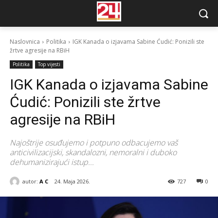
Naslovnica
Politika
IGK Kanada o izjavama Sabine Ćudić: Ponizili ste
žrtve agresije na RBiH
Politika
Top vijesti
IGK Kanada o izjavama Sabine
Ćudić: Ponizili ste žrtve
agresije na RBiH
Najoštrije osuđujemo i potpuno odbacujemo vaš
anticivilizacijski, skandalozni, nemoralni i duboko
dehumanizirajući istup...
autor:
A C
24. Maja 2026.
727
0