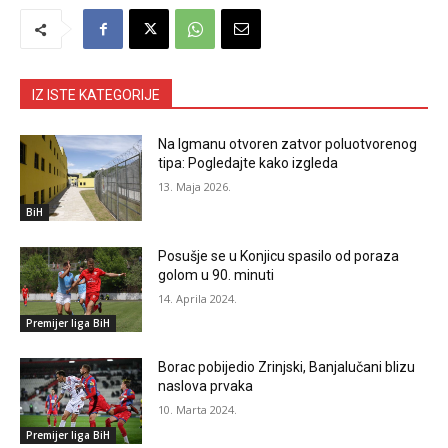
IZ ISTE KATEGORIJE
Na Igmanu otvoren zatvor poluotvorenog
tipa: Pogledajte kako izgleda
13. Maja 2026.
BiH
Posušje se u Konjicu spasilo od poraza
golom u 90. minuti
14. Aprila 2024.
Premijer liga BiH
Borac pobijedio Zrinjski, Banjalučani blizu
naslova prvaka
10. Marta 2024.
Premijer liga BiH