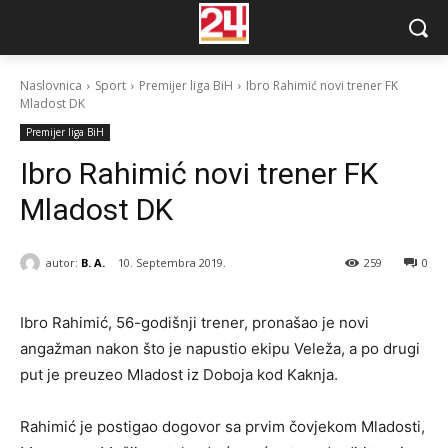
Naslovnica
Sport
Premijer liga BiH
Ibro Rahimić novi trener FK
Mladost DK
Premijer liga BiH
Ibro Rahimić novi trener FK
Mladost DK
autor:
B. A.
10. Septembra 2019.
259
0
Ibro Rahimić, 56-godišnji trener, pronašao je novi
angažman nakon što je napustio ekipu Veleža, a po drugi
put je preuzeo Mladost iz Doboja kod Kaknja.
Rahimić je postigao dogovor sa prvim čovjekom Mladosti,