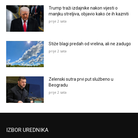
Trump traži izdajnike nakon vijesti o
manjku streljiva, objavio kako će ih kazniti
prije 2 sata
Stiže blagi predah od vrelina, ali ne zadugo
prije 2 sata
Zelenski sutra prvi put službeno u
Beogradu
prije 2 sata
IZBOR UREDNIKA