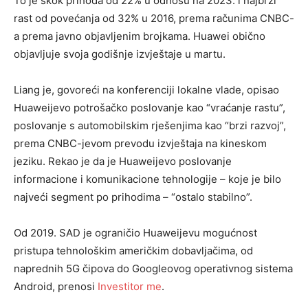
To je skok prihoda od 22% u odnosu na 2023. i najbrži
rast od povećanja od 32% u 2016, prema računima CNBC-
a prema javno objavljenim brojkama. Huawei obično
objavljuje svoja godišnje izvještaje u martu.
Liang je, govoreći na konferenciji lokalne vlade, opisao
Huaweijevo potrošačko poslovanje kao “vraćanje rastu”,
poslovanje s automobilskim rješenjima kao “brzi razvoj”,
prema CNBC-jevom prevodu izvještaja na kineskom
jeziku. Rekao je da je Huaweijevo poslovanje
informacione i komunikacione tehnologije – koje je bilo
najveći segment po prihodima – “ostalo stabilno”.
Od 2019. SAD je ograničio Huaweijevu mogućnost
pristupa tehnološkim američkim dobavljačima, od
naprednih 5G čipova do Googleovog operativnog sistema
Android, prenosi
Investitor me
.