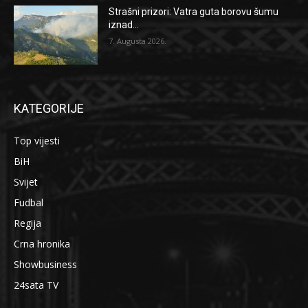
Strašni prizori: Vatra guta borovu šumu
iznad...
7. Augusta 2026.
KATEGORIJE
Top vijesti
BiH
Svijet
Fudbal
Regija
Crna hronika
Showbusiness
24sata TV