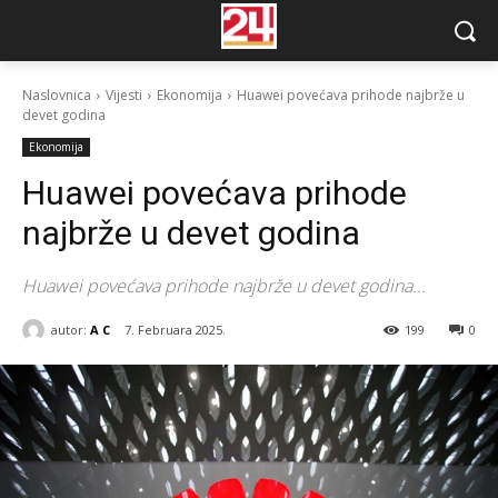
Naslovnica
Vijesti
Ekonomija
Huawei povećava prihode najbrže u
devet godina
Ekonomija
Huawei povećava prihode
najbrže u devet godina
Huawei povećava prihode najbrže u devet godina...
autor:
A C
7. Februara 2025.
199
0