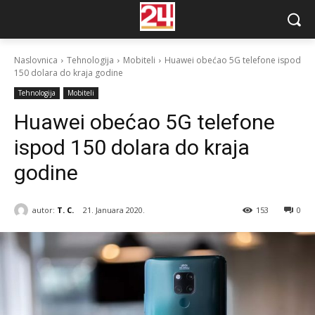
Naslovnica
Tehnologija
Mobiteli
Huawei obećao 5G telefone ispod
150 dolara do kraja godine
Tehnologija
Mobiteli
Huawei obećao 5G telefone
ispod 150 dolara do kraja
godine
autor:
T. C.
21. Januara 2020.
153
0