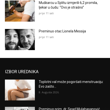
Muškarcu u Splitu izmjerili 6,2 promila,
ljekar u čudu: “Ovo je strašno”
prije 11 sati
Preminuo otac Lionela Messija
prije 11 sati
IZBOR UREDNIKA
Toplotni val može pogoršati menstruaciju:
Evo zašto...
8. Augusta 2026.
Preminuo prim. dr. Sead Mulahasanović