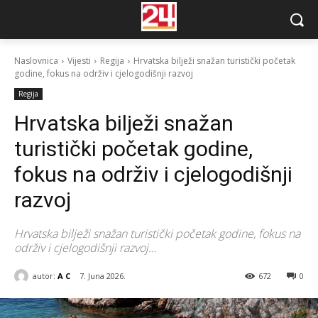
Naslovnica
Vijesti
Regija
Hrvatska bilježi snažan turistički početak
godine, fokus na održiv i cjelogodišnji razvoj
Regija
Hrvatska bilježi snažan
turistički početak godine,
fokus na održiv i cjelogodišnji
razvoj
Hrvatska bilježi snažan turistički početak godine, fokus na
održiv i cjelogodišnji razvoj...
autor:
A C
7. Juna 2026.
672
0