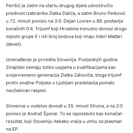
Perišić je zatim na startu drugog dijela udvostručio
prednost izabranika Zlatka Dalića, a zatim Bruno Petković
u 72. minuti povisio na 3:0. Dejan Lovren u 89. postavlja
konačnih 0:4. Trijumf koji Hrvatima trenutno donosi drugo
mjesto grupe E i isti broj bodova koji imaju lideri Mađari
(devet).
Iznenađenje je priredila Slovenija. Posljednjih godina
Zmajčeki nemaju toliko uspjeha u kvalifikacijama kao
svojevremeno generacija Zlatka Zahoviča, stoga trijumf
protiv snažne Poljske u Ljubljani predstavlja pomalo
neočekivan rasplet.
Slovence u vodstvo dovodi u 35. minuti Struna, a na 2:0
povisio je Andraž Šporar. To se ispostavilo kao konačan
rezultat, koji Sloveniju itekako vraća u utrku za plasman
na EP.