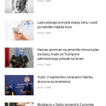
prije 2 sata
Lažni policajci prevarili stariju ženu i uzeli
joj nekoliko hiljada eura
prije 3 sata
Hamas spreman na američki mirovni plan
za Gazu, traže od Trumpove
administracije pritisak na Izrael
prije 3 sata
Vučić: U septembru otvaramo fabriku
dronova sa Izraelcima
prije 3 sata
Muškarcu u Splitu izmjerili 6,2 promila,