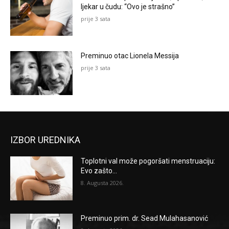
ljekar u čudu: “Ovo je strašno”
prije 3 sata
Preminuo otac Lionela Messija
prije 3 sata
IZBOR UREDNIKA
Toplotni val može pogoršati menstruaciju:
Evo zašto...
8. Augusta 2026.
Preminuo prim. dr. Sead Mulahasanović