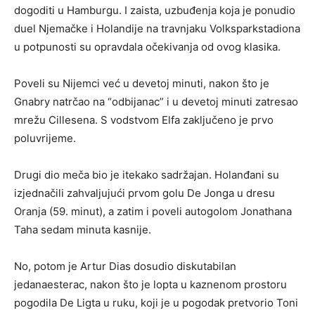
dogoditi u Hamburgu. I zaista, uzbuđenja koja je ponudio
duel Njemačke i Holandije na travnjaku Volksparkstadiona
u potpunosti su opravdala očekivanja od ovog klasika.
Poveli su Nijemci već u devetoj minuti, nakon što je
Gnabry natrčao na “odbijanac” i u devetoj minuti zatresao
mrežu Cillesena. S vodstvom Elfa zaključeno je prvo
poluvrijeme.
Drugi dio meča bio je itekako sadržajan. Holanđani su
izjednačili zahvaljujući prvom golu De Jonga u dresu
Oranja (59. minut), a zatim i poveli autogolom Jonathana
Taha sedam minuta kasnije.
No, potom je Artur Dias dosudio diskutabilan
jedanaesterac, nakon što je lopta u kaznenom prostoru
pogodila De Ligta u ruku, koji je u pogodak pretvorio Toni