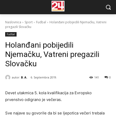
Naslovnica
Sport
Fudbal
Holanđani pobijedili Njemačku, Vatreni
pregazili Slovačku
Fudbal
Holanđani pobijedili
Njemačku, Vatreni pregazili
Slovačku
autor:
B. A.
6. Septembra 2019.
141
0
Devet utakmica 5. kola kvalifikacija za Evropsko
prvenstvo odigrano je večeras.
Sve najave su govorile da bi se ljepotica večeri trebala