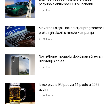
potpuno električnog i3 u Münchenu
prije 1 sat
Sjevernokorejski hakeri ciljali programere i
preko njih ulazili u mreže kompanija
prije 1 sat
Novi iPhone mogao bi dobiti najveći ekran
u historiji Applea
prije 2 sata
Izvoz piva iz EU pao za 11 posto u 2025.
godini
prije 2 sata