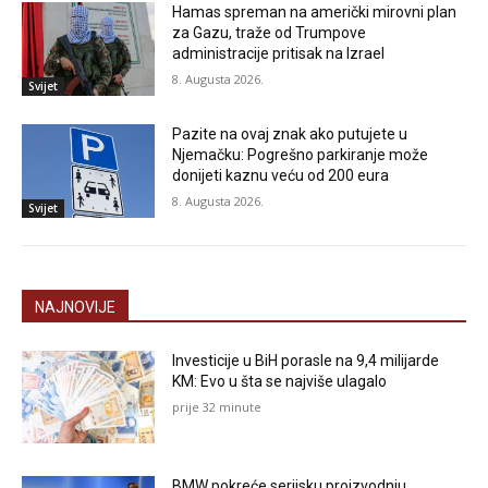
Hamas spreman na američki mirovni plan
za Gazu, traže od Trumpove
administracije pritisak na Izrael
8. Augusta 2026.
Svijet
Pazite na ovaj znak ako putujete u
Njemačku: Pogrešno parkiranje može
donijeti kaznu veću od 200 eura
8. Augusta 2026.
Svijet
NAJNOVIJE
Investicije u BiH porasle na 9,4 milijarde
KM: Evo u šta se najviše ulagalo
prije 32 minute
BMW pokreće serijsku proizvodnju