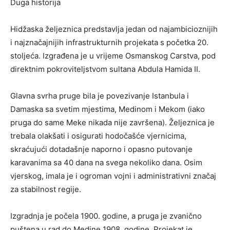
Duga historija
Hidžaska željeznica predstavlja jedan od najambicioznijih
i najznačajnijih infrastrukturnih projekata s početka 20.
stoljeća. Izgrađena je u vrijeme Osmanskog Carstva, pod
direktnim pokroviteljstvom sultana Abdula Hamida II.
Glavna svrha pruge bila je povezivanje Istanbula i
Damaska sa svetim mjestima, Medinom i Mekom (iako
pruga do same Meke nikada nije završena). Željeznica je
trebala olakšati i osigurati hodočašće vjernicima,
skraćujući dotadašnje naporno i opasno putovanje
karavanima sa 40 dana na svega nekoliko dana. Osim
vjerskog, imala je i ogroman vojni i administrativni značaj
za stabilnost regije.
Izgradnja je počela 1900. godine, a pruga je zvanično
puštena u rad do Medine 1908. godine. Projekat je