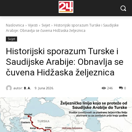
Naslovnica
Vijesti
Svijet
Historijski sporazum Turske i Saudijske
Arabije: Obnavlja se čuvena Hidžaska željeznica
Svijet
Historijski sporazum Turske i
Saudijske Arabije: Obnavlja se
čuvena Hidžaska željeznica
autor:
B. A.
9. Juna 2026.
246
0