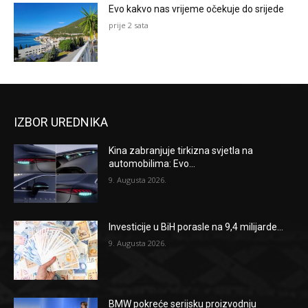
Evo kakvo nas vrijeme očekuje do srijede
prije 2 sata
IZBOR UREDNIKA
Kina zabranjuje tirkizna svjetla na
automobilima: Evo...
9. Augusta 2026.
Investicije u BiH porasle na 9,4 milijarde...
9. Augusta 2026.
BMW pokreće serijsku proizvodnju