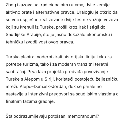
Zbog izazova na tradicionalnim rutama, dvije zemlje
aktivno prate i alternativne pravce. Uraloglu je otkrio da
su već uspješno realizovane dvije testne vožnje vozova
koji su krenuli iz Turske, prošli kroz Irak i stigli do
Saudijske Arabije, što je jasno dokazalo ekonomsku i
tehničku izvodljivost ovog pravca.
Turska planira modernizirati historijsku liniju kako za
potrebe turizma, tako i za moderan tranzitni teretni
saobraćaj. Prva faza projekta predviđa povezivanje
Turske s Alepom u Siriji, koristeći postojeću željezničku
mrežu Alepo–Damask–Jordan, dok se paralelno
nastavljaju intenzivni pregovori sa saudijskim vlastima o
finalnim fazama gradnje.
Šta podrazumijevaju potpisani memorandumi?