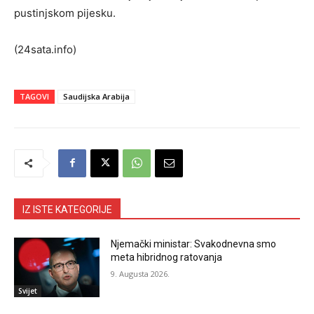
pustinjskom pijesku.
(24sata.info)
TAGOVI
Saudijska Arabija
IZ ISTE KATEGORIJE
Njemački ministar: Svakodnevna smo
meta hibridnog ratovanja
9. Augusta 2026.
Svijet