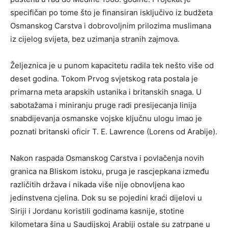
specifičan po tome što je finansiran isključivo iz budžeta
Osmanskog Carstva i dobrovoljnim prilozima muslimana
iz cijelog svijeta, bez uzimanja stranih zajmova.
Željeznica je u punom kapacitetu radila tek nešto više od
deset godina. Tokom Prvog svjetskog rata postala je
primarna meta arapskih ustanika i britanskih snaga. U
sabotažama i miniranju pruge radi presijecanja linija
snabdijevanja osmanske vojske ključnu ulogu imao je
poznati britanski oficir T. E. Lawrence (Lorens od Arabije).
Nakon raspada Osmanskog Carstva i povlačenja novih
granica na Bliskom istoku, pruga je rascjepkana između
različitih država i nikada više nije obnovljena kao
jedinstvena cjelina. Dok su se pojedini kraći dijelovi u
Siriji i Jordanu koristili godinama kasnije, stotine
kilometara šina u Saudijskoj Arabiji ostale su zatrpane u