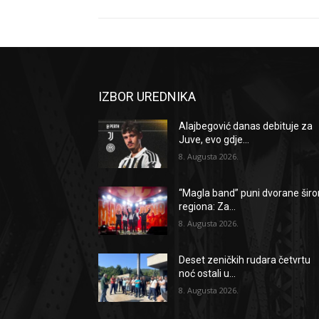
IZBOR UREDNIKA
Alajbegović danas debituje za
Juve, evo gdje...
8. Augusta 2026.
“Magla band” puni dvorane šir
regiona: Za...
8. Augusta 2026.
Deset zeničkih rudara četvrtu
noć ostali u...
8. Augusta 2026.