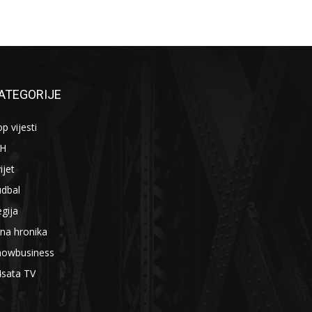
ATEGORIJE
p vijesti
iH
ijet
udbal
gija
na hronika
howbusiness
4sata TV