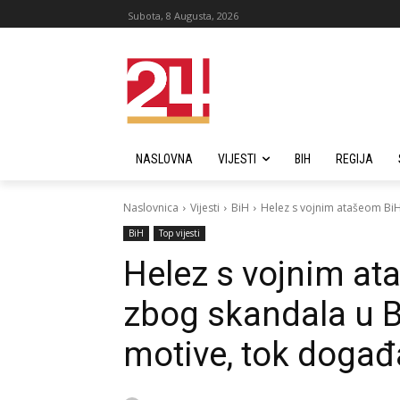
Subota, 8 Augusta, 2026
NASLOVNA
VIJESTI
BIH
REGIJA
Naslovnica
Vijesti
BiH
Helez s vojnim atašeom BiH 
BiH
Top vijesti
Helez s vojnim at
zbog skandala u B
motive, tok događ