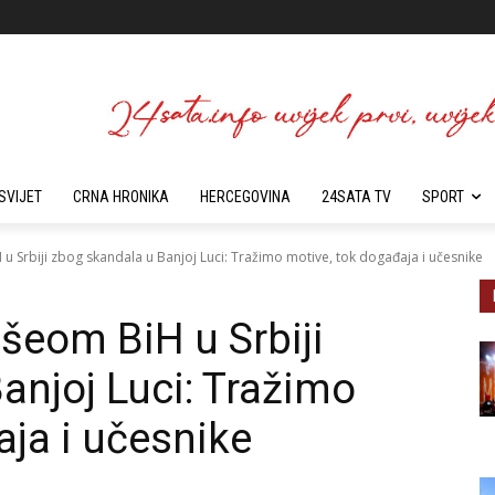
SVIJET
CRNA HRONIKA
HERCEGOVINA
24SATA TV
SPORT
u Srbiji zbog skandala u Banjoj Luci: Tražimo motive, tok događaja i učesnike
ašeom BiH u Srbiji
anjoj Luci: Tražimo
aja i učesnike