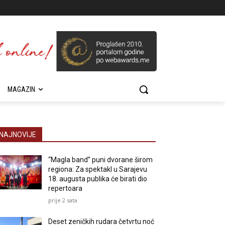
MAGAZIN
NAJNOVIJE
“Magla band” puni dvorane širom
regiona: Za spektakl u Sarajevu
18. augusta publika će birati dio
repertoara
prije 2 sata
Deset zeničkih rudara četvrtu noć