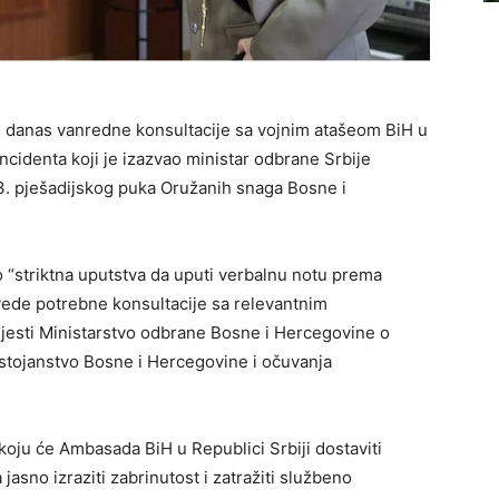
e danas vanredne konsultacije sa vojnim atašeom BiH u
ncidenta koji je izazvao ministar odbrane Srbije
 3. pješadijskog puka Oružanih snaga Bosne i
o “striktna uputstva da uputi verbalnu notu prema
vede potrebne konsultacije sa relevantnim
vijesti Ministarstvo odbrane Bosne i Hercegovine o
stojanstvo Bosne i Hercegovine i očuvanja
oju će Ambasada BiH u Republici Srbiji dostaviti
asno izraziti zabrinutost i zatražiti službeno