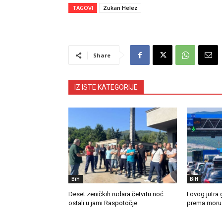
TAGOVI
Zukan Helez
Share
IZ ISTE KATEGORIJE
BiH
BiH
Deset zeničkih rudara četvrtu noć
I ovog jutra
ostali u jami Raspotočje
prema moru