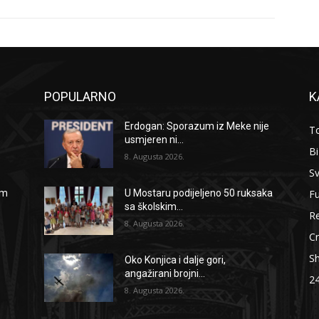
POPULARNO
K
Erdogan: Sporazum iz Meke nije
To
usmjeren ni...
B
8. Augusta 2026.
Sv
F
om
U Mostaru podijeljeno 50 ruksaka
sa školskim...
Re
8. Augusta 2026.
Cr
S
Oko Konjica i dalje gori,
angažirani brojni...
2
8. Augusta 2026.