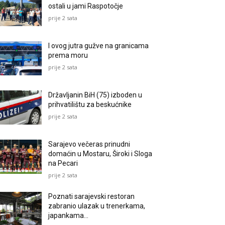
ostali u jami Raspotočje
prije 2 sata
I ovog jutra gužve na granicama
prema moru
prije 2 sata
Državljanin BiH (75) izboden u
prihvatilištu za beskućnike
prije 2 sata
Sarajevo večeras prinudni
domaćin u Mostaru, Široki i Sloga
na Pecari
prije 2 sata
Poznati sarajevski restoran
zabranio ulazak u trenerkama,
japankama…