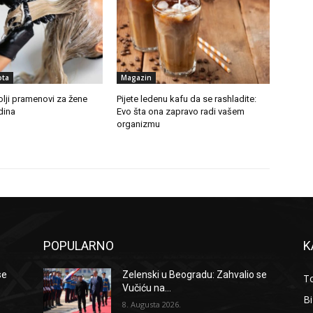
ota
Magazin
lji pramenovi za žene
Pijete ledenu kafu da se rashladite:
dina
Evo šta ona zapravo radi vašem
organizmu
POPULARNO
K
se
Zelenski u Beogradu: Zahvalio se
To
Vučiću na...
B
8. Augusta 2026.