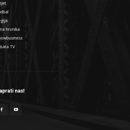
ijet
udbal
gija
na hronika
howbusiness
4sata TV
aprati nas!