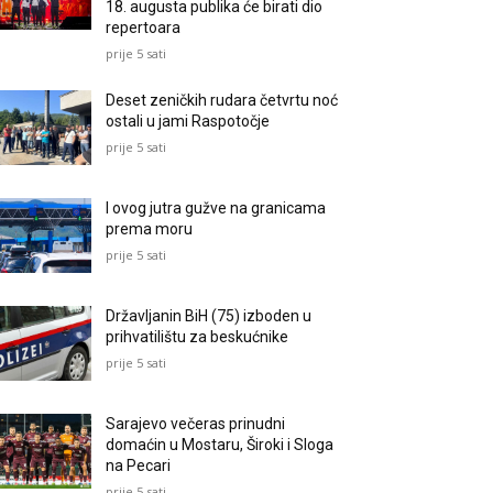
18. augusta publika će birati dio
repertoara
prije 5 sati
Deset zeničkih rudara četvrtu noć
ostali u jami Raspotočje
prije 5 sati
I ovog jutra gužve na granicama
prema moru
prije 5 sati
Državljanin BiH (75) izboden u
prihvatilištu za beskućnike
prije 5 sati
Sarajevo večeras prinudni
domaćin u Mostaru, Široki i Sloga
na Pecari
prije 5 sati