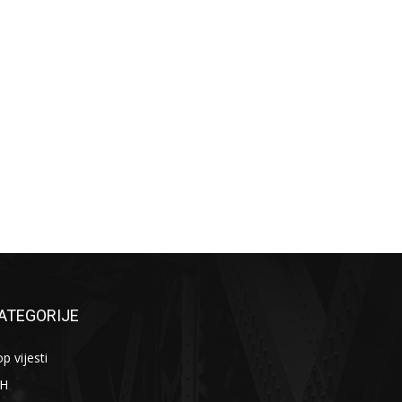
ATEGORIJE
p vijesti
iH