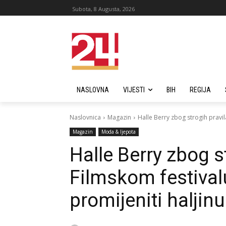
Subota, 8 Augusta, 2026
NASLOVNA
VIJESTI
BIH
REGIJA
Naslovnica
Magazin
Halle Berry zbog strogih pravi
Magazin
Moda & ljepota
Halle Berry zbog s
Filmskom festiva
promijeniti haljinu