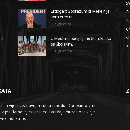
Sv
F
Erdogan: Sporazum iz Meke nije
usmjeren ni...
Re
8. Augusta 2026.
Cr
S
om
U Mostaru podijeljeno 50 ruksaka
sa školskim...
2
8. Augusta 2026.
SATA
Z
al za vijesti, zabavu, muziku i modu. Donosimo vam
vije udarne vijesti i video sadržaje direktno iz svijeta
vne industrije.