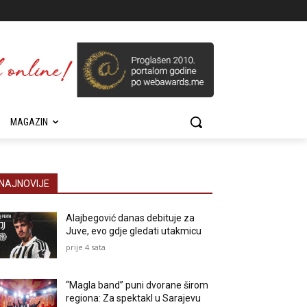
MAGAZIN
NAJNOVIJE
Alajbegović danas debituje za
Juve, evo gdje gledati utakmicu
prije 4 sata
“Magla band” puni dvorane širom
regiona: Za spektakl u Sarajevu