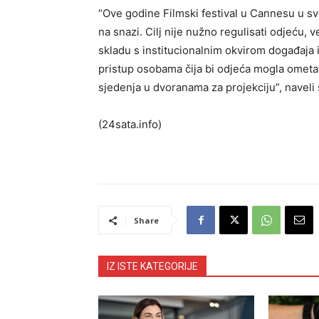
“Ove godine Filmski festival u Cannesu u sv
na snazi. Cilj nije nužno regulisati odjeću,
skladu s institucionalnim okvirom događaja 
pristup osobama čija bi odjeća mogla ometati
sjedenja u dvoranama za projekciju”, naveli 
(24sata.info)
Share
IZ ISTE KATEGORIJE