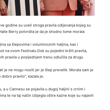
ve godine su uveli stroga pravila odijevanja kojeg su
 Halle Berry potvrdila je da je shodno tome morala
jina sa šlepovima i voluminoznih haljina, kao i
ost na ovom Festivalu.Dok su pojedini kršili pravila,
vih pravila u posljednjem trenu odlučila za drugu
li je ne mogu nositi jer je šlep prevelik. Morala sam je
o dobro pravilo”, kazala je.
u, a u Cannesu se pojavila u dugoj haljini s crnim i
ma te na taj način izbjegla oštre kazne koje su najavili