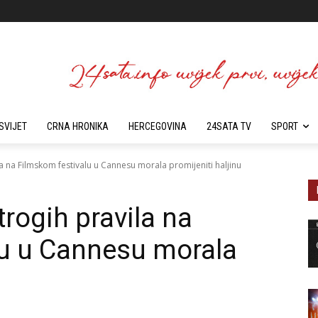
SVIJET
CRNA HRONIKA
HERCEGOVINA
24SATA TV
SPORT
la na Filmskom festivalu u Cannesu morala promijeniti haljinu
trogih pravila na
lu u Cannesu morala