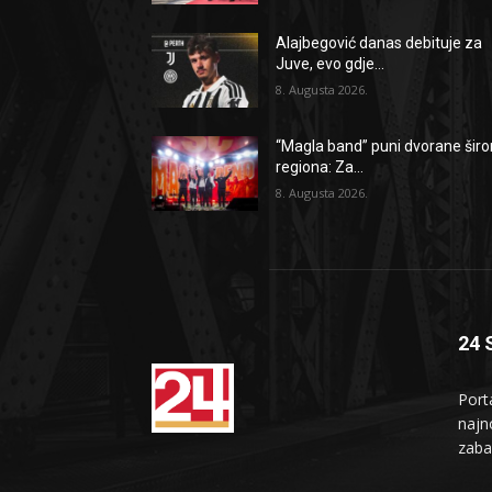
Alajbegović danas debituje za
Juve, evo gdje...
8. Augusta 2026.
“Magla band” puni dvorane šir
regiona: Za...
8. Augusta 2026.
24 
Port
najno
zaba