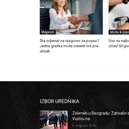
Magazin
Moda & ljep
Šta odjenuti na razgovor za posao?
Ovo su najbo
Jedna greška može ostaviti loš prvi
iznad 50 go
utisak
IZBOR UREDNIKA
Zelenski u Beogradu: Zahvalio 
Vučiću na...
8. Augusta 2026.