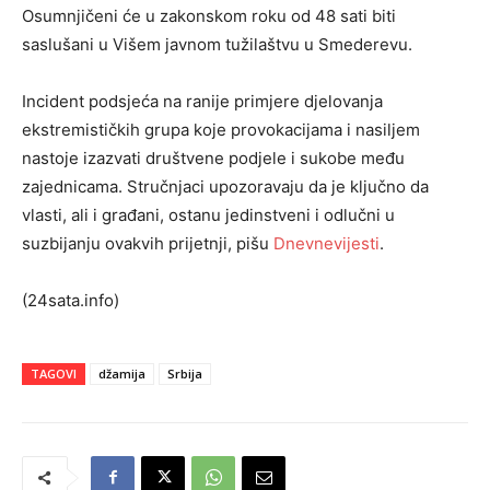
Osumnjičeni će u zakonskom roku od 48 sati biti
saslušani u Višem javnom tužilaštvu u Smederevu.
Incident podsjeća na ranije primjere djelovanja
ekstremističkih grupa koje provokacijama i nasiljem
nastoje izazvati društvene podjele i sukobe među
zajednicama. Stručnjaci upozoravaju da je ključno da
vlasti, ali i građani, ostanu jedinstveni i odlučni u
suzbijanju ovakvih prijetnji, pišu
Dnevnevijesti
.
(24sata.info)
TAGOVI
džamija
Srbija