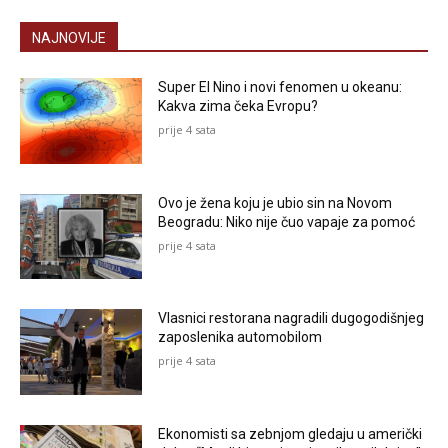
NAJNOVIJE
Super El Nino i novi fenomen u okeanu:
Kakva zima čeka Evropu?
prije 4 sata
Ovo je žena koju je ubio sin na Novom
Beogradu: Niko nije čuo vapaje za pomoć
prije 4 sata
Vlasnici restorana nagradili dugogodišnjeg
zaposlenika automobilom
prije 4 sata
Ekonomisti sa zebnjom gledaju u američki