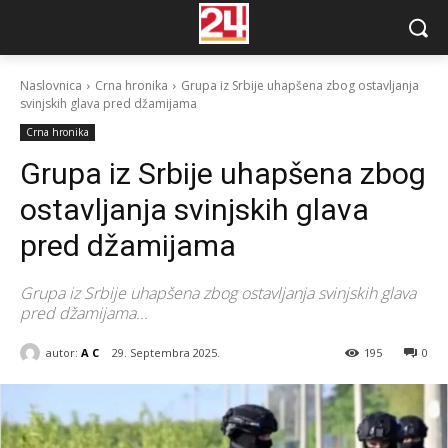
Naslovnica
Crna hronika
Grupa iz Srbije uhapšena zbog ostavljanja
svinjskih glava pred džamijama
Crna hronika
Grupa iz Srbije uhapšena zbog
ostavljanja svinjskih glava
pred džamijama
Grupa iz Srbije uhapšena zbog ostavljanja svinjskih glava
pred džamijama...
autor:
A C
29. Septembra 2025.
195
0