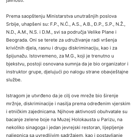
javnosti.
Prema saopštenju Ministarstva unutrašnjih poslova
Srbije, uhapšeni su: F.P., N.Ć., A.S., A.B., Đ.P., S.P., N.Ž.,
N.D., A.M., N.S. i D.M., svi sa područja Velike Plane i
Beograda. Oni se terete za udruživanje radi vršenja
krivičnih djela, rasnu i drugu diskriminaciju, kao i za
špijunažu. Istovremeno, za M.G., koji je trenutno u
bjekstvu, postoji osnovana sumnja da je bio organizator i
instruktor grupe, djelujući po nalogu strane obavještajne
službe.
Istragom je utvrđeno da je cilj ove mreže bio širenje
mržnje, diskriminacije i nasilja prema određenim vjerskim
i etničkim zajednicama. Njihove aktivnosti obuhvatale su
bacanje zelene boje na Muzej Holokausta u Parizu, na
nekoliko sinagoga i jedan jevrejski restoran, lijepljenje
naljepnica sa uvredljivim sadržajem, kao i postavljanje