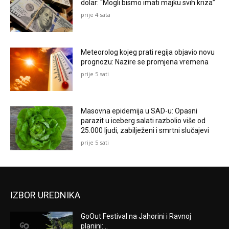
dolar: “Mogli bismo imati majku svih kriza”
prije 4 sata
Meteorolog kojeg prati regija objavio novu
prognozu: Nazire se promjena vremena
prije 5 sati
Masovna epidemija u SAD-u: Opasni
parazit u iceberg salati razbolio više od
25.000 ljudi, zabilježeni i smrtni slučajevi
prije 5 sati
IZBOR UREDNIKA
GoOut Festival na Jahorini i Ravnoj
planini:...