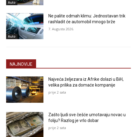
Auto
Ne palite odmah klimu: Jednostavan trik
rashladit će automobil mnogo brže
7. Augusta 2026.
Auto
NAJNOVIJE
Najveća željezara iz Afrike dolazi u BiH,
velika prilika za domaće kompanije
prije 2 sata
Zašto ljudi sve češće umotavaju novac u
foliju? Razlog je vrlo dobar
prije 2 sata