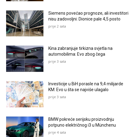
Siemens povećao prognoze, ali investitori
nisu zadovoljni: Dionice pale 4,5 posto
prije 2 sata
Kina zabranjuje tirkizna svjetla na
automobilima: Evo zbog čega
prije 3 sata
Investicije u BiH porasle na 9,4 milijarde
KM: Evo u šta se najviše ulagalo
prije 3 sata
BMW pokreće serijsku proizvodnju
potpuno električnog i3 u Münchenu
prije 4 sata