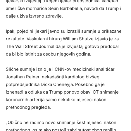
ljekarski izvještaj u kojem ljekar predsjednika, kapetan
američke mornarice Sean Barbabella, navodi da Trump i
dalje uživa izvrsno zdravlje.
Ipak, pojedini ljekari javno su izrazili sumnje u prikazane
rezultate. Vaskularni hirurg William Shutze izjavio je za
The Wall Street Journal da je izvještaj gotovo predobar
da bi bio istinit za osobu njegovih godina.
Slične sumnje iznio je i CNN-ov medicinski analitičar
Jonathan Reiner, nekadašnji kardiolog bivšeg
potpredsjednika Dicka Cheneyja. Posebno ga je
iznenadila odluka da Trump ponovo obavi CT snimanje
koronarnih arterija samo nekoliko mjeseci nakon
prethodnog pregleda.
„Obično ne radimo novo snimanje šest mjeseci nakon
prethodnog, osim ako postoji zabrinutost zbog ranijih