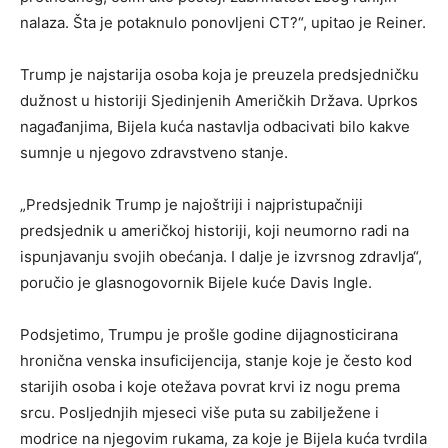
nalaza. Šta je potaknulo ponovljeni CT?“, upitao je Reiner.
Trump je najstarija osoba koja je preuzela predsjedničku
dužnost u historiji Sjedinjenih Američkih Država. Uprkos
nagađanjima, Bijela kuća nastavlja odbacivati bilo kakve
sumnje u njegovo zdravstveno stanje.
„Predsjednik Trump je najoštriji i najpristupačniji
predsjednik u američkoj historiji, koji neumorno radi na
ispunjavanju svojih obećanja. I dalje je izvrsnog zdravlja“,
poručio je glasnogovornik Bijele kuće Davis Ingle.
Podsjetimo, Trumpu je prošle godine dijagnosticirana
hronična venska insuficijencija, stanje koje je često kod
starijih osoba i koje otežava povrat krvi iz nogu prema
srcu. Posljednjih mjeseci više puta su zabilježene i
modrice na njegovim rukama, za koje je Bijela kuća tvrdila