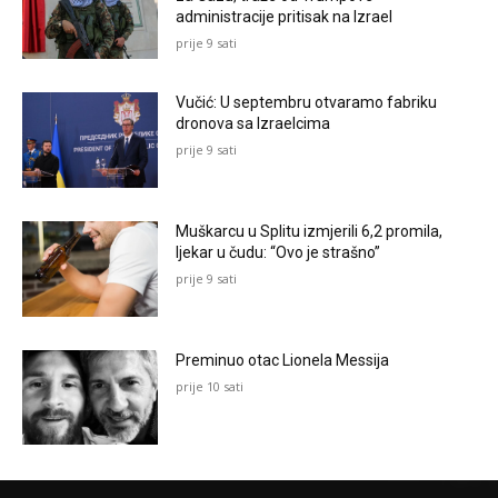
administracije pritisak na Izrael
prije 9 sati
Vučić: U septembru otvaramo fabriku
dronova sa Izraelcima
prije 9 sati
Muškarcu u Splitu izmjerili 6,2 promila,
ljekar u čudu: “Ovo je strašno”
prije 9 sati
Preminuo otac Lionela Messija
prije 10 sati