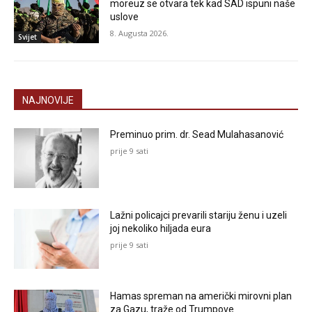
moreuz se otvara tek kad SAD ispuni naše
uslove
8. Augusta 2026.
Svijet
NAJNOVIJE
Preminuo prim. dr. Sead Mulahasanović
prije 9 sati
Lažni policajci prevarili stariju ženu i uzeli
joj nekoliko hiljada eura
prije 9 sati
Hamas spreman na američki mirovni plan
za Gazu, traže od Trumpove