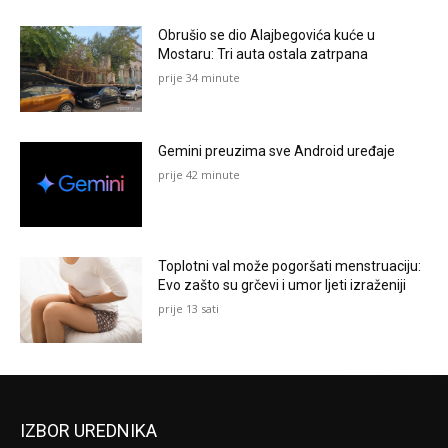
Obrušio se dio Alajbegovića kuće u
Mostaru: Tri auta ostala zatrpana
prije 34 minute
Gemini preuzima sve Android uređaje
prije 42 minute
Toplotni val može pogoršati menstruaciju:
Evo zašto su grčevi i umor ljeti izraženiji
prije 13 sati
IZBOR UREDNIKA