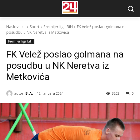
Naslovnica
Sport
Premijer liga BiH
FK Velež poslao golmana na
posudbu u NK Neretva iz Metkovića
Premijer liga BiH
FK Velež poslao golmana na
posudbu u NK Neretva iz
Metkovića
autor:
B. A.
12. Januara 2024.
3203
0