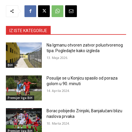
IZ ISTE KATEGORIJE
Na Igmanu otvoren zatvor poluotvorenog
tipa: Pogledajte kako izgleda
13. Maja 2026.
BiH
Posušje se u Konjicu spasilo od poraza
golom u 90. minuti
14. Aprila 2024.
Premijer liga BiH
Borac pobijedio Zrinjski, Banjalučani blizu
naslova prvaka
10. Marta 2024.
Premijer liga BiH