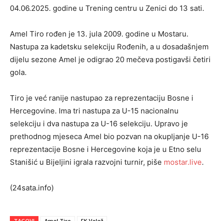
04.06.2025. godine u Trening centru u Zenici do 13 sati.
Amel Tiro rođen je 13. jula 2009. godine u Mostaru.
Nastupa za kadetsku selekciju Rođenih, a u dosadašnjem
dijelu sezone Amel je odigrao 20 mečeva postigavši četiri
gola.
Tiro je već ranije nastupao za reprezentaciju Bosne i
Hercegovine. Ima tri nastupa za U-15 nacionalnu
selekciju i dva nastupa za U-16 selekciju. Upravo je
prethodnog mjeseca Amel bio pozvan na okupljanje U-16
reprezentacije Bosne i Hercegovine koja je u Etno selu
Stanišić u Bijeljini igrala razvojni turnir, piše
mostar.live
.
(24sata.info)
TAGOVI
Amel Tiro
FK Velež