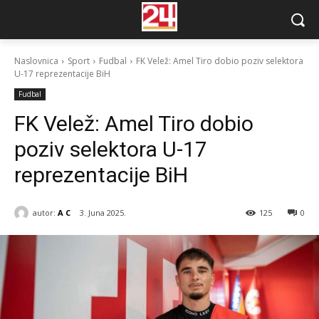
Naslovnica
Sport
Fudbal
FK Velež: Amel Tiro dobio poziv selektora
U-17 reprezentacije BiH
Fudbal
FK Velež: Amel Tiro dobio
poziv selektora U-17
reprezentacije BiH
autor:
A C
3. Juna 2025.
125
0