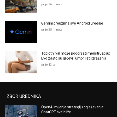
prije 26 minuta
Gemini preuzima sve Android uređaje
prije 35 minuta
Toplotni val može pogoršati menstruaciju:
Evo zašto su grčevi i umor ljeti izraženiji
prije 12 sati
IZBOR UREDNIKA
OpenAI mijenja strategiju oglašavanja:
ChatGPT sve bliže...