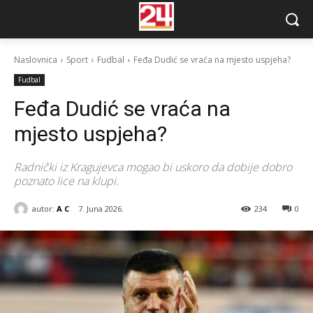
Naslovnica
Sport
Fudbal
Feđa Dudić se vraća na mjesto uspjeha?
Fudbal
Feđa Dudić se vraća na
mjesto uspjeha?
Radnički iz Kragujevca mogao bi uskoro da dobije dobro
poznato lice na klupi.
autor:
A C
7. Juna 2026.
234
0