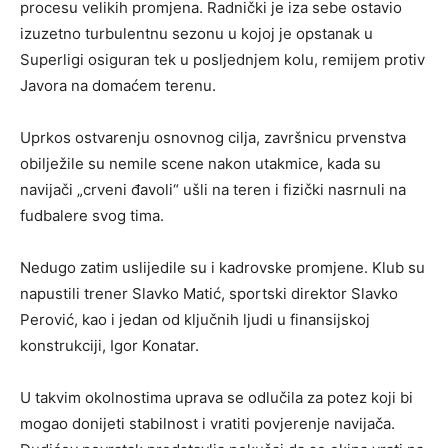
procesu velikih promjena. Radnički je iza sebe ostavio
izuzetno turbulentnu sezonu u kojoj je opstanak u
Superligi osiguran tek u posljednjem kolu, remijem protiv
Javora na domaćem terenu.
Uprkos ostvarenju osnovnog cilja, završnicu prvenstva
obilježile su nemile scene nakon utakmice, kada su
navijači „crveni đavoli“ ušli na teren i fizički nasrnuli na
fudbalere svog tima.
Nedugo zatim uslijedile su i kadrovske promjene. Klub su
napustili trener Slavko Matić, sportski direktor Slavko
Perović, kao i jedan od ključnih ljudi u finansijskoj
konstrukciji, Igor Konatar.
U takvim okolnostima uprava se odlučila za potez koji bi
mogao donijeti stabilnost i vratiti povjerenje navijača.