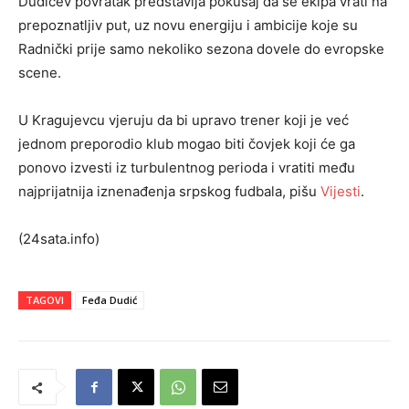
Dudićev povratak predstavlja pokušaj da se ekipa vrati na
prepoznatljiv put, uz novu energiju i ambicije koje su
Radnički prije samo nekoliko sezona dovele do evropske
scene.
U Kragujevcu vjeruju da bi upravo trener koji je već
jednom preporodio klub mogao biti čovjek koji će ga
ponovo izvesti iz turbulentnog perioda i vratiti među
najprijatnija iznenađenja srpskog fudbala, pišu
Vijesti
.
(24sata.info)
TAGOVI
Feđa Dudić