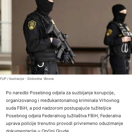
FUP / Ilustracija - Slobodna -Bosna
Po naredbi Posebnog odjela za suzbijanje korupcije,
organizovanog i međukantonalnog kriminala Vrhovnog
suda FBiH, a pod nadzorom postupajuće tužiteljice
Posebnog odjela Federalnog tužilaštva FBiH, Federalna
uprava policije trenutno provodi privremeno oduzimanje
dokumentacije u Općini Grude.