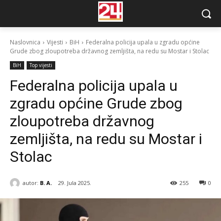
Naslovnica
Vijesti
BiH
Federalna policija upala u zgradu općine
Grude zbog zloupotreba državnog zemljišta, na redu su Mostar i Stolac
BiH
Top vijesti
Federalna policija upala u
zgradu općine Grude zbog
zloupotreba državnog
zemljišta, na redu su Mostar i
Stolac
autor:
B. A.
29. Jula 2025.
255
0