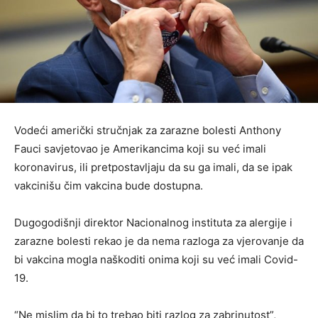
Vodeći američki stručnjak za zarazne bolesti Anthony
Fauci savjetovao je Amerikancima koji su već imali
koronavirus, ili pretpostavljaju da su ga imali, da se ipak
vakcinišu čim vakcina bude dostupna.
Dugogodišnji direktor Nacionalnog instituta za alergije i
zarazne bolesti rekao je da nema razloga za vjerovanje da
bi vakcina mogla naškoditi onima koji su već imali Covid-
19.
“Ne mislim da bi to trebao biti razlog za zabrinutost”,