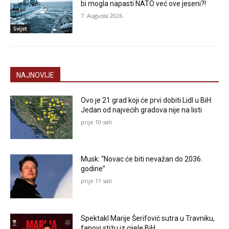
bi mogla napasti NATO već ove jeseni?!
7. Augusta 2026.
Svijet
NAJNOVIJE
Ovo je 21 grad koji će prvi dobiti Lidl u BiH:
Jedan od najvećih gradova nije na listi
prije 10 sati
Musk: “Novac će biti nevažan do 2036.
godine”
prije 11 sati
Spektakl Marije Šerifović sutra u Travniku,
fanovi stižu iz cijele BiH