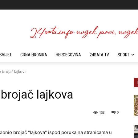
SVIJET
CRNA HRONIKA
HERCEGOVINA
24SATA TV
SPORT
 brojač lajkova
brojač lajkova
158
0
lonio brojač "lajkova" ispod poruka na stranicama u