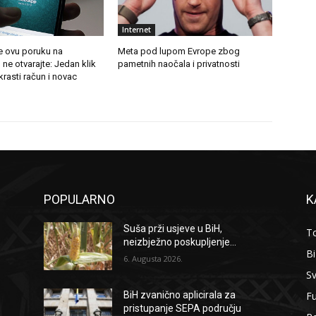
Internet
e ovu poruku na
Meta pod lupom Evrope zbog
e otvarajte: Jedan klik
pametnih naočala i privatnosti
rasti račun i novac
POPULARNO
K
Suša prži usjeve u BiH,
To
neizbježno poskupljenje...
B
6. Augusta 2026.
Sv
F
BiH zvanično aplicirala za
pristupanje SEPA području