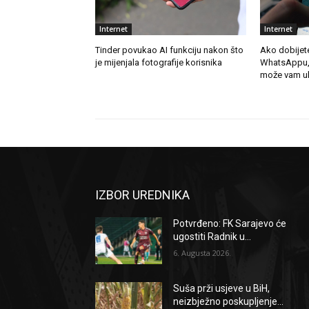
Internet
Internet
Tinder povukao AI funkciju nakon što
Ako dobijet
je mijenjala fotografije korisnika
WhatsAppu, n
može vam uk
IZBOR UREDNIKA
Potvrđeno: FK Sarajevo će
ugostiti Radnik u...
6. Augusta 2026.
Suša prži usjeve u BiH,
neizbježno poskupljenje...