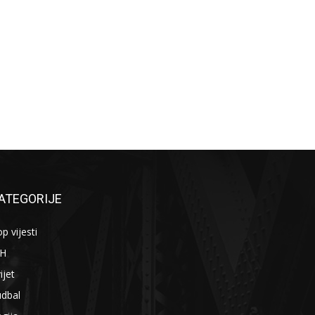
ATEGORIJE
p vijesti
iH
ijet
udbal