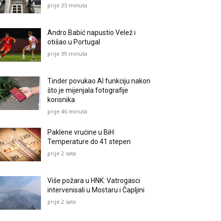
prije 35 minuta
Andro Babić napustio Velež i
otišao u Portugal
prije 39 minuta
Tinder povukao AI funkciju nakon
što je mijenjala fotografije
korisnika
prije 46 minuta
Paklene vrućine u BiH:
Temperature do 41 stepen
prije 2 sata
Više požara u HNK: Vatrogasci
intervenisali u Mostaru i Čapljini
prije 2 sata