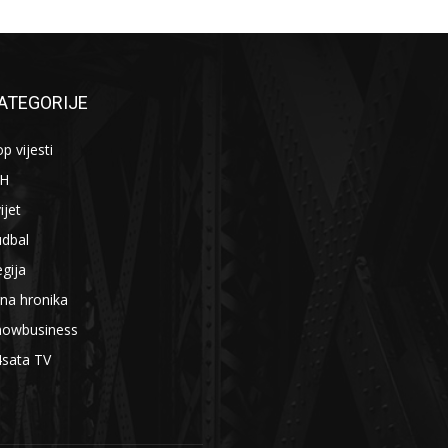
ATEGORIJE
p vijesti
iH
ijet
udbal
gija
na hronika
howbusiness
4sata TV