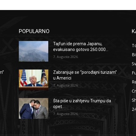
POPULARNO
K
Tajfun ide prema Japanu,
To
evakuisano gotovo 260.000...
B
7. Augusta 2026.
Sv
F
am”
Zabranjuje se “porođajni turizam”
u Americi
Re
7. Augusta 2026.
Cr
S
Šta piše u zahtjevu Trumpu da
opet...
2
7. Augusta 2026.