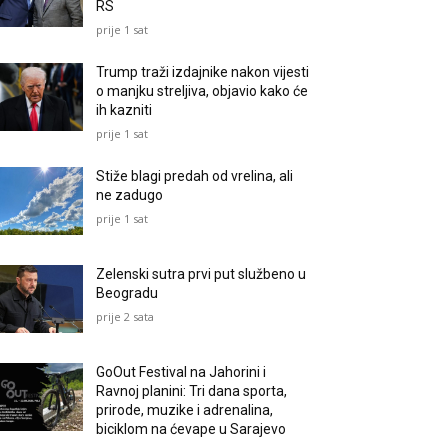
RS
prije 1 sat
Trump traži izdajnike nakon vijesti
o manjku streljiva, objavio kako će
ih kazniti
prije 1 sat
Stiže blagi predah od vrelina, ali
ne zadugo
prije 1 sat
Zelenski sutra prvi put službeno u
Beogradu
prije 2 sata
GoOut Festival na Jahorini i
Ravnoj planini: Tri dana sporta,
prirode, muzike i adrenalina,
biciklom na ćevape u Sarajevo