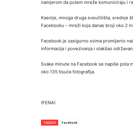
namjerom da putem mreže komuniciraju i ra
Kasnije, mnoga druga sveučilišta, srednje ško
Facebooku – mreži koja danas broji oko 2 mil
Facebook je zasigurno svima promijenio nač
informacija i povezivanja i olakšao održavanje
Svake minute na Facebook se napiše pola mi
oko 135 tisuća fotografija.
(FENA)
TAGOVI
Facebook