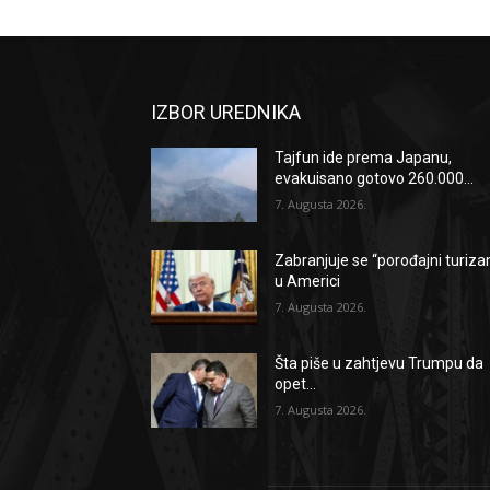
IZBOR UREDNIKA
Tajfun ide prema Japanu,
evakuisano gotovo 260.000...
7. Augusta 2026.
Zabranjuje se “porođajni turiz
u Americi
7. Augusta 2026.
Šta piše u zahtjevu Trumpu da
opet...
7. Augusta 2026.