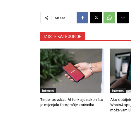
Share
IZ ISTE KATEGORIJE
Internet
Internet
Tinder povukao AI funkciju nakon što
Ako dobijet
je mijenjala fotografije korisnika
WhatsAppu, n
može vam uk