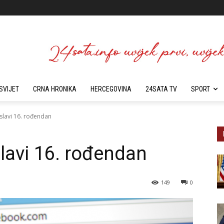
SVIJET
CRNA HRONIKA
HERCEGOVINA
24SATA TV
SPORT
lavi 16. rođendan
lavi 16. rođendan
149
0