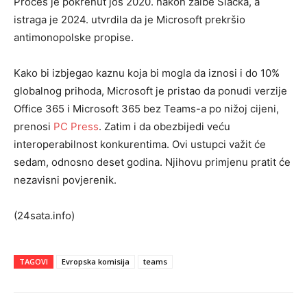
Proces je pokrenut još 2020. nakon žalbe Slacka, a
istraga je 2024. utvrdila da je Microsoft prekršio
antimonopolske propise.
Kako bi izbjegao kaznu koja bi mogla da iznosi i do 10%
globalnog prihoda, Microsoft je pristao da ponudi verzije
Office 365 i Microsoft 365 bez Teams-a po nižoj cijeni,
prenosi
PC Press
. Zatim i da obezbijedi veću
interoperabilnost konkurentima. Ovi ustupci važit će
sedam, odnosno deset godina. Njihovu primjenu pratit će
nezavisni povjerenik.
(24sata.info)
TAGOVI
Evropska komisija
teams