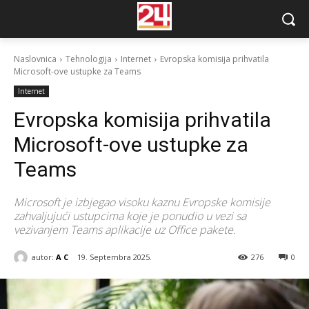
Naslovnica
Tehnologija
Internet
Evropska komisija prihvatila
Microsoft-ove ustupke za Teams
Internet
Evropska komisija prihvatila
Microsoft-ove ustupke za
Teams
Microsoft je izbjegao visoku kaznu Evropske komisije
zahvaljujući ustupcima koje je ponudio u vezi sa
vezivanjem Teams aplikacije uz Office pakete.
autor:
A C
19. Septembra 2025.
276
0