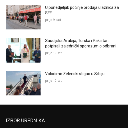
U ponedjeljak počinje prodaja ulaznica za
SFF
prije 9 sati
Saudijska Arabija, Turska i Pakistan
potpisali zajednički sporazum o odbrani
prije 10 sati
Volodimir Zelenski stigao u Srbiju
prije 10 sati
IZBOR UREDNIKA