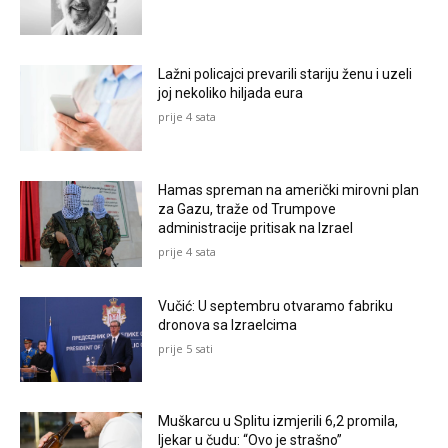
Lažni policajci prevarili stariju ženu i uzeli
joj nekoliko hiljada eura
prije 4 sata
Hamas spreman na američki mirovni plan
za Gazu, traže od Trumpove
administracije pritisak na Izrael
prije 4 sata
Vučić: U septembru otvaramo fabriku
dronova sa Izraelcima
prije 5 sati
Muškarcu u Splitu izmjerili 6,2 promila,
ljekar u čudu: “Ovo je strašno”