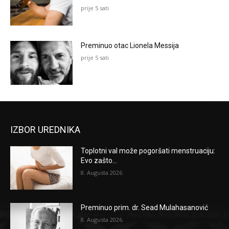
prije 5 sati
Preminuo otac Lionela Messija
prije 5 sati
IZBOR UREDNIKA
Toplotni val može pogoršati menstruaciju:
Evo zašto...
8. Augusta 2026.
Preminuo prim. dr. Sead Mulahasanović
8. Augusta 2026.