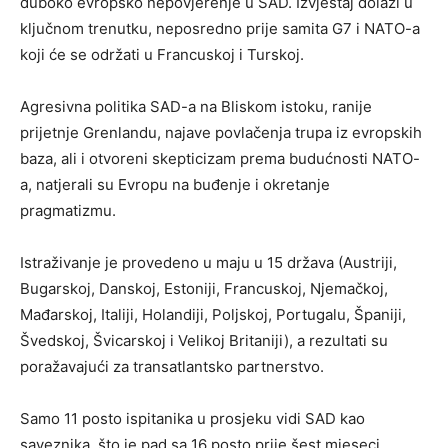
duboko evropsko nepovjerenje u SAD. Izvještaj dolazi u
ključnom trenutku, neposredno prije samita G7 i NATO-a
koji će se održati u Francuskoj i Turskoj.
Agresivna politika SAD-a na Bliskom istoku, ranije
prijetnje Grenlandu, najave povlačenja trupa iz evropskih
baza, ali i otvoreni skepticizam prema budućnosti NATO-
a, natjerali su Evropu na buđenje i okretanje
pragmatizmu.
Istraživanje je provedeno u maju u 15 država (Austriji,
Bugarskoj, Danskoj, Estoniji, Francuskoj, Njemačkoj,
Mađarskoj, Italiji, Holandiji, Poljskoj, Portugalu, Španiji,
Švedskoj, Švicarskoj i Velikoj Britaniji), a rezultati su
poražavajući za transatlantsko partnerstvo.
Samo 11 posto ispitanika u prosjeku vidi SAD kao
saveznika, što je pad sa 16 posto prije šest mjeseci,