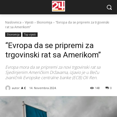
Naslovnica
Vijesti
Ekonomija
“Evropa da se pripremi za trgovinski
rat sa Amerikom”
Ekonomija
Top vijesti
“Evropa da se pripremi za
trgovinski rat sa Amerikom”
Evropa mora da se pripremi za novi trgovinski rat sa
Sjedinjenim Američkim Državama, izjavio je u Beču
zvaničnik Evropske centralne banke (ECB) Oli Ren.
autor:
A C
14. Novembra 2024.
148
0