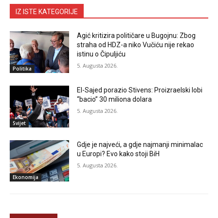
IZ ISTE KATEGORIJE
Agić kritizira političare u Bugojnu: Zbog
straha od HDZ-a niko Vučiću nije rekao
istinu o Čipuljiću
5. Augusta 2026.
Politika
El-Sajed porazio Stivens: Proizraelski lobi
“bacio” 30 miliona dolara
5. Augusta 2026.
Svijet
Gdje je najveći, a gdje najmanji minimalac
u Europi? Evo kako stoji BiH
5. Augusta 2026.
Ekonomija