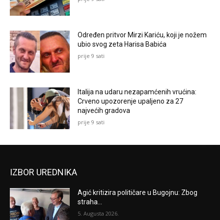
Određen pritvor Mirzi Kariću, koji je nožem
ubio svog zeta Harisa Babića
prije 9 sati
Italija na udaru nezapamćenih vrućina:
Crveno upozorenje upaljeno za 27
najvećih gradova
prije 9 sati
IZBOR UREDNIKA
Agić kritizira političare u Bugojnu: Zbog
straha...
5. Augusta 2026.