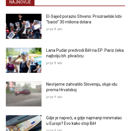
NAJNOVIJE
El-Sajed porazio Stivens: Proizraelski lobi
“bacio” 30 miliona dolara
prije 8 sati
Lana Pudar predvodi BiH na EP: Pariz čeka
najbolju bh. plivačicu
prije 8 sati
Nevrijeme zahvatilo Sloveniju, oluje idu
prema Hrvatskoj
prije 9 sati
Gdje je najveći, a gdje najmanji minimalac
u Europi? Evo kako stoji BiH
prije 9 sati