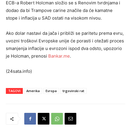
ECB-a Robert Holcman složio se s Renovim tvrdnjama i
dodao da bi Trampove carine značile da će kamatne
stope i inflacija u SAD ostati na visokom nivou.
Ako dolar nastavi da jača i približi se paritetu prema evru,
uvozni troškovi Evropske unije će porasti i otežati proces
smanjenja inflacije u evrozoni ispod dva odsto, upozorio
je Holcman, prenosi
Bankar.me
.
(24sata.info)
TAGOVI
Amerika
Evropa
trgovinski rat