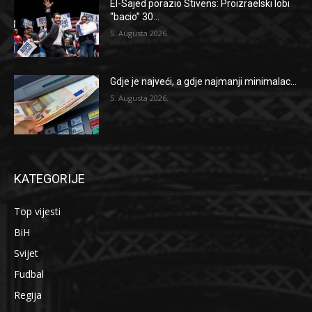
El-Sajed porazio Stivens: Proizraelski lobi
“bacio” 30...
5. Augusta 2026.
Gdje je najveći, a gdje najmanji minimalac...
5. Augusta 2026.
KATEGORIJE
Top vijesti
BiH
Svijet
Fudbal
Regija