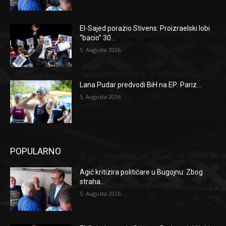
El-Sajed porazio Stivens: Proizraelski lobi
“bacio” 30...
5. Augusta 2026.
Lana Pudar predvodi BiH na EP: Pariz...
5. Augusta 2026.
POPULARNO
Agić kritizira političare u Bugojnu: Zbog
straha...
5. Augusta 2026.