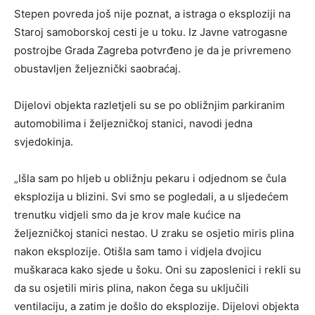
Stepen povreda još nije poznat, a istraga o eksploziji na
Staroj samoborskoj cesti je u toku. Iz Javne vatrogasne
postrojbe Grada Zagreba potvrđeno je da je privremeno
obustavljen željeznički saobraćaj.
Dijelovi objekta razletjeli su se po obližnjim parkiranim
automobilima i željezničkoj stanici, navodi jedna
svjedokinja.
„Išla sam po hljeb u obližnju pekaru i odjednom se čula
eksplozija u blizini. Svi smo se pogledali, a u sljedećem
trenutku vidjeli smo da je krov male kućice na
željezničkoj stanici nestao. U zraku se osjetio miris plina
nakon eksplozije. Otišla sam tamo i vidjela dvojicu
muškaraca kako sjede u šoku. Oni su zaposlenici i rekli su
da su osjetili miris plina, nakon čega su uključili
ventilaciju, a zatim je došlo do eksplozije. Dijelovi objekta