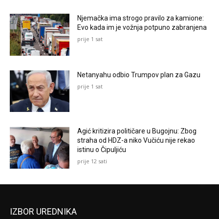
Njemačka ima strogo pravilo za kamione:
Evo kada im je vožnja potpuno zabranjena
prije 1 sat
Netanyahu odbio Trumpov plan za Gazu
prije 1 sat
Agić kritizira političare u Bugojnu: Zbog
straha od HDZ-a niko Vučiću nije rekao
istinu o Čipuljiću
prije 12 sati
IZBOR UREDNIKA