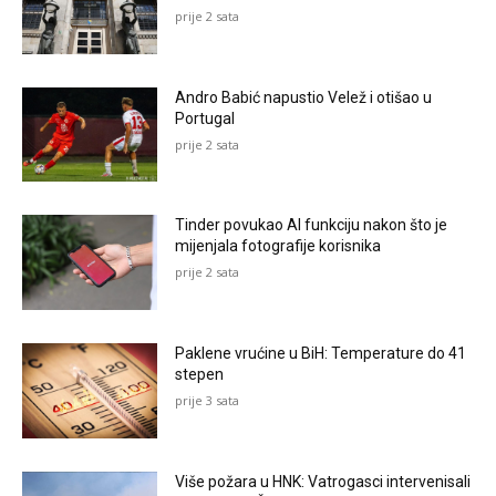
prije 2 sata
Andro Babić napustio Velež i otišao u
Portugal
prije 2 sata
Tinder povukao AI funkciju nakon što je
mijenjala fotografije korisnika
prije 2 sata
Paklene vrućine u BiH: Temperature do 41
stepen
prije 3 sata
Više požara u HNK: Vatrogasci intervenisali