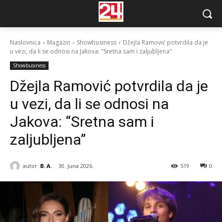
Naslovnica
Magazin
Showbusiness
Džejla Ramović potvrdila da je
u vezi, da li se odnosi na Jakova: "Sretna sam i zaljubljena"
Showbusiness
Džejla Ramović potvrdila da je
u vezi, da li se odnosi na
Jakova: “Sretna sam i
zaljubljena”
autor:
B. A.
30. Juna 2026.
519
0