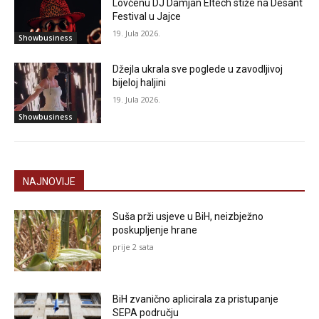
Lovćenu DJ Damjan Eltech stiže na Desant
Festival u Jajce
19. Jula 2026.
Showbusiness
Džejla ukrala sve poglede u zavodljivoj
bijeloj haljini
19. Jula 2026.
Showbusiness
NAJNOVIJE
Suša prži usjeve u BiH, neizbježno
poskupljenje hrane
prije 2 sata
BiH zvanično aplicirala za pristupanje
SEPA području