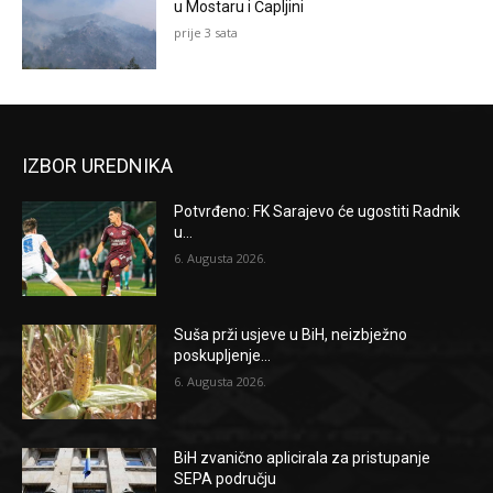
u Mostaru i Čapljini
prije 3 sata
IZBOR UREDNIKA
Potvrđeno: FK Sarajevo će ugostiti Radnik
u...
6. Augusta 2026.
Suša prži usjeve u BiH, neizbježno
poskupljenje...
6. Augusta 2026.
BiH zvanično aplicirala za pristupanje
SEPA području