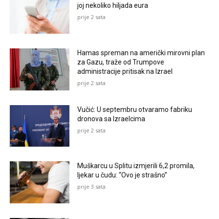
joj nekoliko hiljada eura
prije 2 sata
Hamas spreman na američki mirovni plan
za Gazu, traže od Trumpove
administracije pritisak na Izrael
prije 2 sata
Vučić: U septembru otvaramo fabriku
dronova sa Izraelcima
prije 2 sata
Muškarcu u Splitu izmjerili 6,2 promila,
ljekar u čudu: “Ovo je strašno”
prije 3 sata