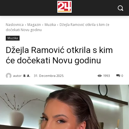
Naslovnica
Magazin
Muzika
Džejla Ramović otkrila s kim će
dočekati Novu godinu
Muzika
Džejla Ramović otkrila s kim
će dočekati Novu godinu
autor:
B. A.
31. Decembra 2025.
1993
0