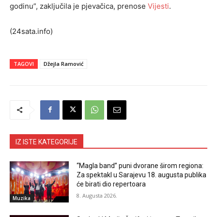
godinu”, zaključila je pjevačica, prenose
Vijesti
.
(24sata.info)
TAGOVI
Džejla Ramović
IZ ISTE KATEGORIJE
“Magla band” puni dvorane širom regiona:
Za spektakl u Sarajevu 18. augusta publika
će birati dio repertoara
8. Augusta 2026.
Muzika