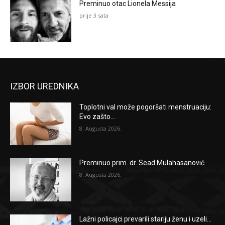
Preminuo otac Lionela Messija
prije 3 sata
IZBOR UREDNIKA
Toplotni val može pogoršati menstruaciju:
Evo zašto...
8. Augusta 2026.
Preminuo prim. dr. Sead Mulahasanović
8. Augusta 2026.
Lažni policajci prevarili stariju ženu i uzeli...