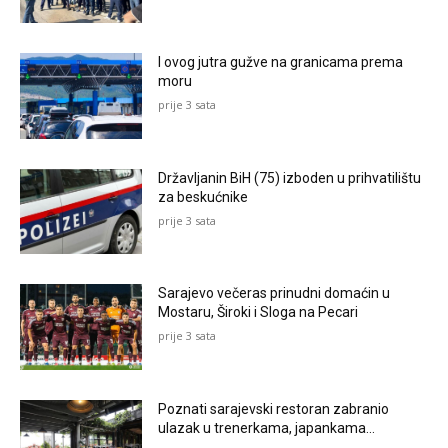
I ovog jutra gužve na granicama prema
moru
prije 3 sata
Državljanin BiH (75) izboden u prihvatilištu
za beskućnike
prije 3 sata
Sarajevo večeras prinudni domaćin u
Mostaru, Široki i Sloga na Pecari
prije 3 sata
Poznati sarajevski restoran zabranio
ulazak u trenerkama, japankama…