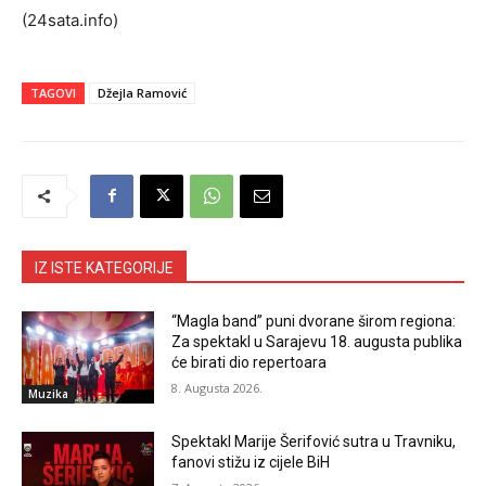
(24sata.info)
TAGOVI
Džejla Ramović
IZ ISTE KATEGORIJE
“Magla band” puni dvorane širom regiona:
Za spektakl u Sarajevu 18. augusta publika
će birati dio repertoara
8. Augusta 2026.
Muzika
Spektakl Marije Šerifović sutra u Travniku,
fanovi stižu iz cijele BiH