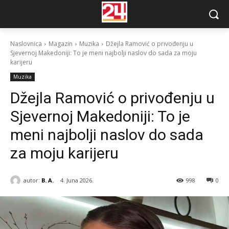
Naslovnica
Magazin
Muzika
Džejla Ramović o privođenju u
Sjevernoj Makedoniji: To je meni najbolji naslov do sada za moju
karijeru
Muzika
Džejla Ramović o privođenju u
Sjevernoj Makedoniji: To je
meni najbolji naslov do sada
za moju karijeru
autor:
B. A.
4. Juna 2026.
998
0