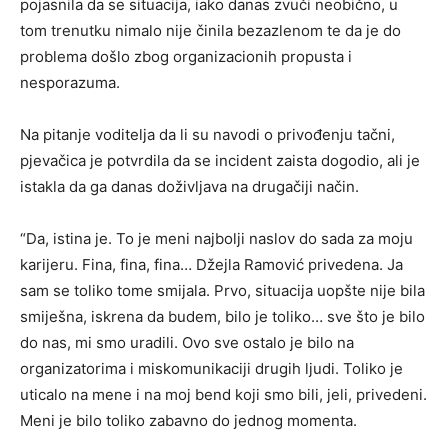
pojasnila da se situacija, iako danas zvuči neobično, u
tom trenutku nimalo nije činila bezazlenom te da je do
problema došlo zbog organizacionih propusta i
nesporazuma.
Na pitanje voditelja da li su navodi o privođenju tačni,
pjevačica je potvrdila da se incident zaista dogodio, ali je
istakla da ga danas doživljava na drugačiji način.
“Da, istina je. To je meni najbolji naslov do sada za moju
karijeru. Fina, fina, fina… Džejla Ramović privedena. Ja
sam se toliko tome smijala. Prvo, situacija uopšte nije bila
smiješna, iskrena da budem, bilo je toliko… sve što je bilo
do nas, mi smo uradili. Ovo sve ostalo je bilo na
organizatorima i miskomunikaciji drugih ljudi. Toliko je
uticalo na mene i na moj bend koji smo bili, jeli, privedeni.
Meni je bilo toliko zabavno do jednog momenta.