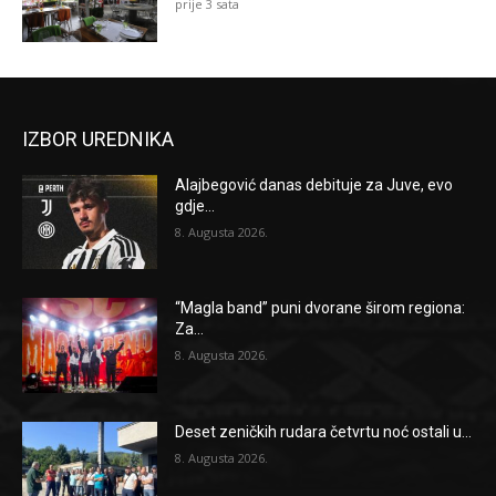
prije 3 sata
IZBOR UREDNIKA
Alajbegović danas debituje za Juve, evo
gdje...
8. Augusta 2026.
“Magla band” puni dvorane širom regiona:
Za...
8. Augusta 2026.
Deset zeničkih rudara četvrtu noć ostali u...
8. Augusta 2026.