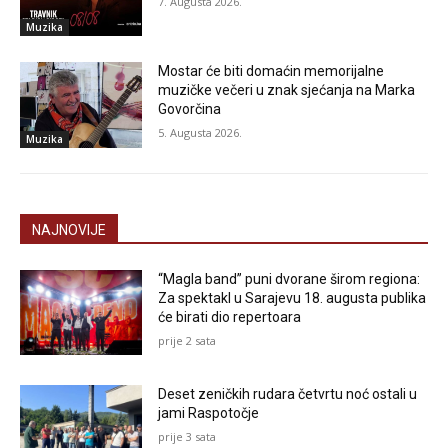
7. Augusta 2026.
Muzika
Mostar će biti domaćin memorijalne
muzičke večeri u znak sjećanja na Marka
Govorčina
5. Augusta 2026.
Muzika
NAJNOVIJE
“Magla band” puni dvorane širom regiona:
Za spektakl u Sarajevu 18. augusta publika
će birati dio repertoara
prije 2 sata
Deset zeničkih rudara četvrtu noć ostali u
jami Raspotočje
prije 3 sata