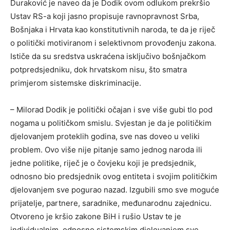
Duraković je naveo da je Dodik ovom odlukom prekršio
Ustav RS-a koji jasno propisuje ravnopravnost Srba,
Bošnjaka i Hrvata kao konstitutivnih naroda, te da je riječ
o politički motiviranom i selektivnom provođenju zakona.
Ističe da su sredstva uskraćena isključivo bošnjačkom
potpredsjedniku, dok hrvatskom nisu, što smatra
primjerom sistemske diskriminacije.
– Milorad Dodik je politički očajan i sve više gubi tlo pod
nogama u političkom smislu. Svjestan je da je političkim
djelovanjem proteklih godina, sve nas doveo u veliki
problem. Ovo više nije pitanje samo jednog naroda ili
jedne politike, riječ je o čovjeku koji je predsjednik,
odnosno bio predsjednik ovog entiteta i svojim političkim
djelovanjem sve pogurao nazad. Izgubili smo sve moguće
prijatelje, partnere, saradnike, međunarodnu zajednicu.
Otvoreno je kršio zakone BiH i rušio Ustav te je
individualnim, odnosno sistemskim djelovanjem sve