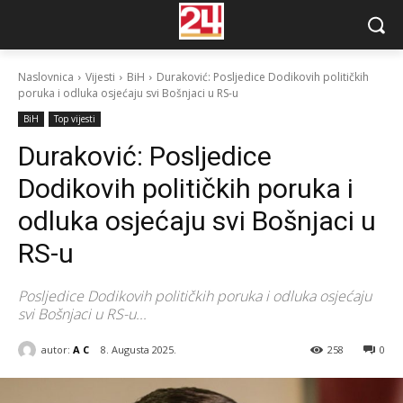
Naslovnica
Vijesti
BiH
Duraković: Posljedice Dodikovih političkih
poruka i odluka osjećaju svi Bošnjaci u RS-u
BiH
Top vijesti
Duraković: Posljedice
Dodikovih političkih poruka i
odluka osjećaju svi Bošnjaci u
RS-u
Posljedice Dodikovih političkih poruka i odluka osjećaju
svi Bošnjaci u RS-u...
autor:
A C
8. Augusta 2025.
258
0