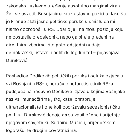
zakonsko i ustavno uređenje apsolutno marginaliziran.
Želi se osvetiti Bošnjacima kroz ustavnu poziciju, tako što
je krenuo slati jasne političke poruke u smislu da mi
nismo dobrodošli u RS. Udario je i na moju poziciju koju
ne postavlja predsjednik, nego ga biraju građani na
direktnim izborima, što potpredsjedniku daje
demokratski, ustavni i politički legitimitet – pojašnjava
Duraković.
Posljedice Dodikovih političkih poruka i odluka osjećaju
svi Bošnjaci u RS-u, poručuje potpredsjednik RS-a i
podsjeća na nedavne Dodikove izjave u kojima Bošnjake
naziva “muhadžirima”, što, kaže, ohrabruje
ultranacionaliste i one koji podržavaju secesionističku
politiku. Duraković dodaje da su zabilježene i prijetnje
njegovom savjetniku Sudbinu Musiću, prijedorskom
logorašu, te drugim povratnicima.