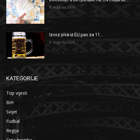
9. Augusta 2026.
Izvoz piva iz EU pao za 11...
9. Augusta 2026.
KATEGORIJE
Top vijesti
BiH
Svijet
Fudbal
Regija
Crna hronika