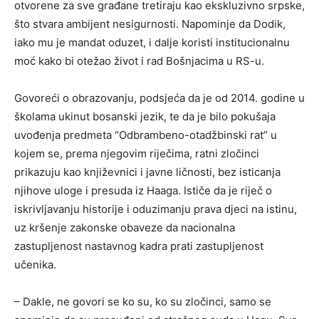
otvorene za sve građane tretiraju kao ekskluzivno srpske,
što stvara ambijent nesigurnosti. Napominje da Dodik,
iako mu je mandat oduzet, i dalje koristi institucionalnu
moć kako bi otežao život i rad Bošnjacima u RS-u.
Govoreći o obrazovanju, podsjeća da je od 2014. godine u
školama ukinut bosanski jezik, te da je bilo pokušaja
uvođenja predmeta “Odbrambeno-otadžbinski rat” u
kojem se, prema njegovim riječima, ratni zločinci
prikazuju kao književnici i javne ličnosti, bez isticanja
njihove uloge i presuda iz Haaga. Ističe da je riječ o
iskrivljavanju historije i oduzimanju prava djeci na istinu,
uz kršenje zakonske obaveze da nacionalna
zastupljenost nastavnog kadra prati zastupljenost
učenika.
– Dakle, ne govori se ko su, ko su zločinci, samo se