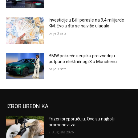
Investicije u BiH porasle na 9,4 milijarde
KM: Evo u šta se najviše ulagalo
prije 3 sata
BMW pokreće serijsku proizvodnju
potpuno električnog i3 u Münchenu
prije 3 sata
IZBOR UREDNIKA
Frizeri preporučuju: Ovo su najbolji
pramenovi za...
9. Augusta 2026.