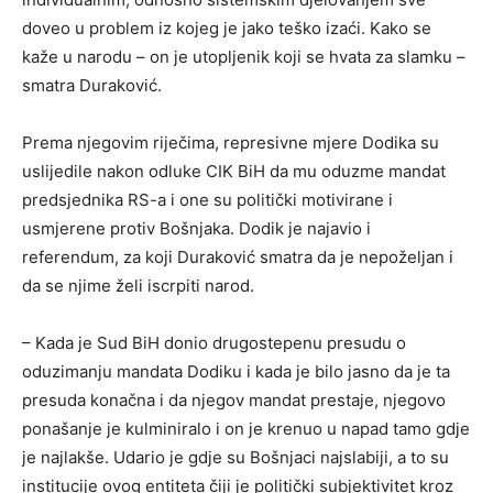
doveo u problem iz kojeg je jako teško izaći. Kako se
kaže u narodu – on je utopljenik koji se hvata za slamku –
smatra Duraković.
Prema njegovim riječima, represivne mjere Dodika su
uslijedile nakon odluke CIK BiH da mu oduzme mandat
predsjednika RS-a i one su politički motivirane i
usmjerene protiv Bošnjaka. Dodik je najavio i
referendum, za koji Duraković smatra da je nepoželjan i
da se njime želi iscrpiti narod.
– Kada je Sud BiH donio drugostepenu presudu o
oduzimanju mandata Dodiku i kada je bilo jasno da je ta
presuda konačna i da njegov mandat prestaje, njegovo
ponašanje je kulminiralo i on je krenuo u napad tamo gdje
je najlakše. Udario je gdje su Bošnjaci najslabiji, a to su
institucije ovog entiteta čiji je politički subjektivitet kroz