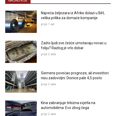
NAJNOVIJE
Najveća željezara iz Afrike dolazi u BiH,
velika prilika za domaće kompanije
prije 1 sat
Zašto ljudi sve češće umotavaju novac u
foliju? Razlog je vrlo dobar
prije 2 sata
Siemens povećao prognoze, ali investitori
nisu zadovoljni: Dionice pale 4,5 posto
prije 2 sata
Kina zabranjuje tirkizna svjetla na
automobilima: Evo zbog čega
prije 2 sata