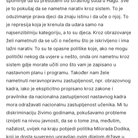
spominje da su presuđeni od strašnog suda u Hagu. Sve
je to pokušaj da se nametne narativ kroz sistem. To je
oduzimanje prava djeci da znaju istinu i da uče o njoj. To
je represija koja je krenula da udara samo na
najsenzibilniju kategoriju, a to su djeca. Kroz obrazovanje
želi nametnuti da se uči o nečemu što je iskrivljeno i ima
lažni narativ. To su te opasne politike koje, ako ne mogu
politički nekog da uvjere u nešto, onda oni nametnu kroz
sistem gdje morate učiti ono što vam je zapisano u
nastavnom planu i programu. Također nam žele
nametnuti neravnopravnu zastupljenost, npr. obrazovnog
kadra, iako je eksplicitno propisano kroz zakone i
pravilnike da nacionalna zastupljenost nastavnog kadra
mora odražavati nacionalnu zastupljenost učenika. Mi tu
diskriminaciju živimo godinama, pokušavamo probleme
iznijeti na nivou javnosti, da se o tome zna, međutim,
nažalost, uvijek na kraju pobjedi politika Milorada Dodika,
koji je dosta suvereno upravljao ovim dijelom države u