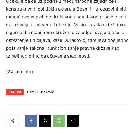
Očekuje da će uz podršku međunarodne zajednice i
konstruktivnih političkih aktera u Bosni i Hercegovini biti
moguće zaustaviti destruktivne i neustavne procese koji
ugrožavaju društvenu koheziju. Većina građana teži miru,
sigurnosti i stabilnom okruženju za odgoj svoje djece, a
ostvarenje tih ciljeva, kaže Duraković, zahtijeva dosljedno
poštivanje zakona i funkcionisanje pravne države kao
temeljnog principa očuvanja stabilnosti.
(24sata.info)
TAGOVI
Ćamil Duraković