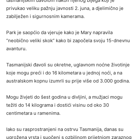
tasmanijskim đavolom nakon njenog bijega koji je
privukao veliku pažnju javnosti 2. juna, a djelimično je
zabilježen i sigurnosnim kamerama.
Park je saopćio da vjeruje kako je Mary napravila
“neobično veliki skok” kako bi započela svoju 15-dnevnu
avanturu.
Tasmanijski đavoli su okretne, uglavnom noćne životinje
koje mogu preći i do 16 kilometara u jednoj noći, a na
australskom kopnu izumrli su prije više od 3.000 godina.
Mogu živjeti do šest godina u divljini, a mužjaci mogu
težiti do 14 kilograma i dostići visinu od oko 30
centimetara u ramenima.
Iako su rasprostranjeni na ostrvu Tasmanija, danas su
ugrožena vrsta i suočeni s ozbiljnom prijetnjom zaraznog