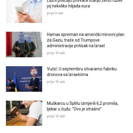
Lažni policajci prevarili stariju ženu i uzeli
joj nekoliko hiljada eura
prije 9 sati
Hamas spreman na američki mirovni plan
za Gazu, traže od Trumpove
administracije pritisak na Izrael
prije 10 sati
Vučić: U septembru otvaramo fabriku
dronova sa Izraelcima
prije 10 sati
Muškarcu u Splitu izmjerili 6,2 promila,
ljekar u čudu: “Ovo je strašno”
prije 10 sati