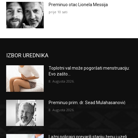
Preminuo otac Lionela Messija
prije 10 sati
IZBOR UREDNIKA
Toplotni val može pogoršati menstruaciju:
Evo zašto...
8. Augusta 2026.
Preminuo prim. dr. Sead Mulahasanović
8. Augusta 2026.
Lažni policajci prevarili stariju ženu i uzeli...