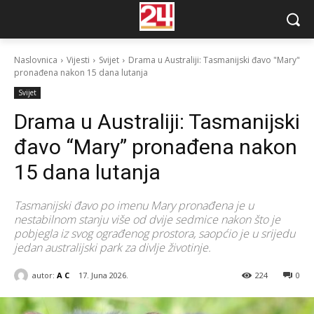
Naslovnica
Vijesti
Svijet
Drama u Australiji: Tasmanijski đavo "Mary"
pronađena nakon 15 dana lutanja
Svijet
Drama u Australiji: Tasmanijski
đavo “Mary” pronađena nakon
15 dana lutanja
Tasmanijski đavo po imenu Mary pronađena je u
nestabilnom stanju više od dvije sedmice nakon što je
pobjegla iz svog ograđenog prostora, saopćio je u srijedu
jedan australijski park za divlje životinje.
autor:
A C
17. Juna 2026.
224
0