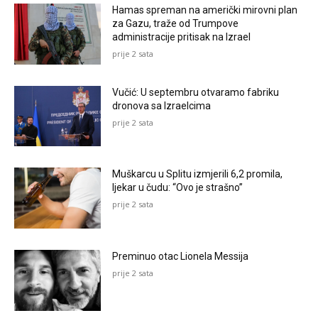
Hamas spreman na američki mirovni plan
za Gazu, traže od Trumpove
administracije pritisak na Izrael
prije 2 sata
Vučić: U septembru otvaramo fabriku
dronova sa Izraelcima
prije 2 sata
Muškarcu u Splitu izmjerili 6,2 promila,
ljekar u čudu: “Ovo je strašno”
prije 2 sata
Preminuo otac Lionela Messija
prije 2 sata