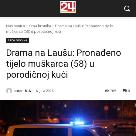
Naslovnica
Crna hronika
Drama na Laušu: Pronađeno tijelo
muškarca (58) u porodičnoj kući
Crna hronika
Drama na Laušu: Pronađeno
tijelo muškarca (58) u
porodičnoj kući
autor:
B. A.
6. Jula 2026.
205
0