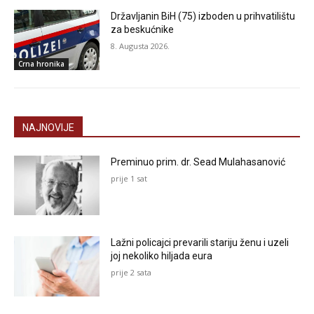
Državljanin BiH (75) izboden u prihvatilištu
za beskućnike
8. Augusta 2026.
Crna hronika
NAJNOVIJE
Preminuo prim. dr. Sead Mulahasanović
prije 1 sat
Lažni policajci prevarili stariju ženu i uzeli
joj nekoliko hiljada eura
prije 2 sata