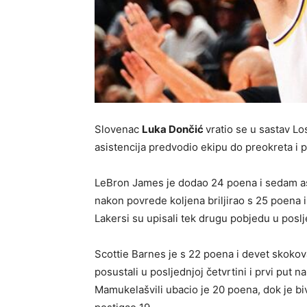
Slovenac
Luka Dončić
vratio se u sastav L
asistencija predvodio ekipu do preokreta i
LeBron James je dodao 24 poena i sedam asi
nakon povrede koljena briljirao s 25 poena i
Lakersi su upisali tek drugu pobjedu u posl
Scottie Barnes je s 22 poena i devet skokova
posustali u posljednjoj četvrtini i prvi put 
Mamukelašvili ubacio je 20 poena, dok je b