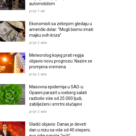
automobilom
prije 1 sat
Ekonomisti sa zebnjom gledaju u
američki dolar: “Mogli bismo imati
majku svih kriza”
prije 2 sata
Meteorolog kojeg prati regija
objavio novu prognozu: Nazire se
promjena vremena
prije 2 sata
Masovna epidemija u SAD-u:
Opasni parazit u iceberg salati
razbolio više od 25.000 ljudi,
zabilježeni i smrtni slučajevi
prije 2 sata
Sladić objavio: Danas je deveti
dan u nizu sa više od 40 stepeni,
evo gdje najviše “prži”