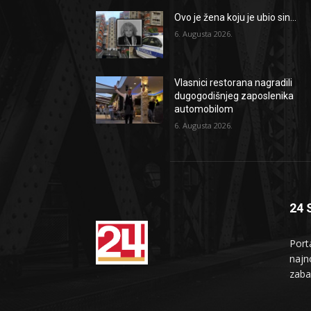
Ovo je žena koju je ubio sin...
6. Augusta 2026.
Vlasnici restorana nagradili
dugogodišnjeg zaposlenika
automobilom
6. Augusta 2026.
24 
Port
najno
zaba