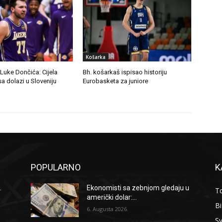
Košarka
 Luke Dončića: Cijela
Bh. košarkaš ispisao historiju
a dolazi u Sloveniju
Eurobasketa za juniore
POPULARNO
K
.
Ekonomisti sa zebnjom gledaju u
To
američki dolar:...
B
6. Augusta 2026.
Sv