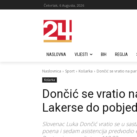
Četvrtak, 6 Augusta, 2026
NASLOVNA
VIJESTI
BIH
REGIJA
Naslovnica
Sport
Košarka
Dončić se vratio na pa
Košarka
Dončić se vratio n
Lakerse do pobje
Slovenac Luka Dončić vratio se u sast
poena i sedam asistencija predvodio 