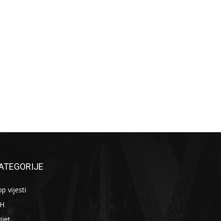
ATEGORIJE
p vijesti
iH
ijet