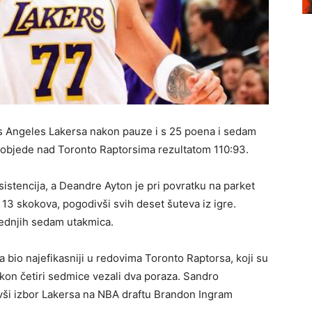
os Angeles Lakersa nakon pauze i s 25 poena i sedam
 pobjede nad Toronto Raptorsima rezultatom 110:93.
stencija, a Deandre Ayton je pri povratku na parket
 13 skokova, pogodivši svih deset šuteva iz igre.
jednjih sedam utakmica.
 bio najefikasniji u redovima Toronto Raptorsa, koji su
nakon četiri sedmice vezali dva poraza. Sandro
ivši izbor Lakersa na NBA draftu Brandon Ingram