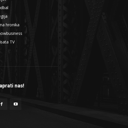
udbal
gija
na hronika
howbusiness
4sata TV
aprati nas!