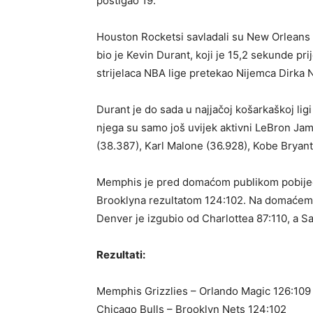
postigao 19.
Houston Rocketsi savladali su New Orleans p
bio je Kevin Durant, koji je 15,2 sekunde prij
strijelaca NBA lige pretekao Nijemca Dirka 
Durant je do sada u najjačoj košarkaškoj lig
njega su samo još uvijek aktivni LeBron Ja
(38.387), Karl Malone (36.928), Kobe Bryant
Memphis je pred domaćom publikom pobijedio
Brooklyna rezultatom 124:102. Na domaćem 
Denver je izgubio od Charlottea 87:110, a S
Rezultati:
Memphis Grizzlies – Orlando Magic 126:109
Chicago Bulls – Brooklyn Nets 124:102