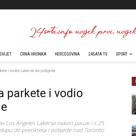
SVIJET
CRNA HRONIKA
HERCEGOVINA
24SATA TV
SPORT
rkete i vodio Lakerse do pobjede
a parkete i vodio
de
av Los Angeles Lakersa nakon pauze i s 25
ekipu do preokreta i pobjede nad Toronto