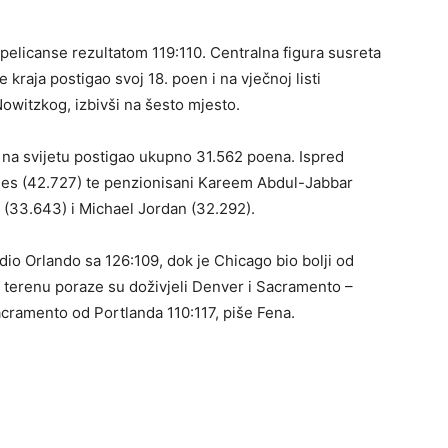
elicanse rezultatom 119:110. Centralna figura susreta
e kraja postigao svoj 18. poen i na vječnoj listi
Nowitzkog, izbivši na šesto mjesto.
i na svijetu postigao ukupno 31.562 poena. Ispred
mes (42.727) te penzionisani Kareem Abdul-Jabbar
 (33.643) i Michael Jordan (32.292).
 Orlando sa 126:109, dok je Chicago bio bolji od
terenu poraze su doživjeli Denver i Sacramento –
acramento od Portlanda 110:117, piše Fena.