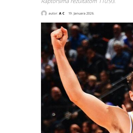
Raptorsima rezultatom 110:93.
autor:
A C
19. Januara 2026.