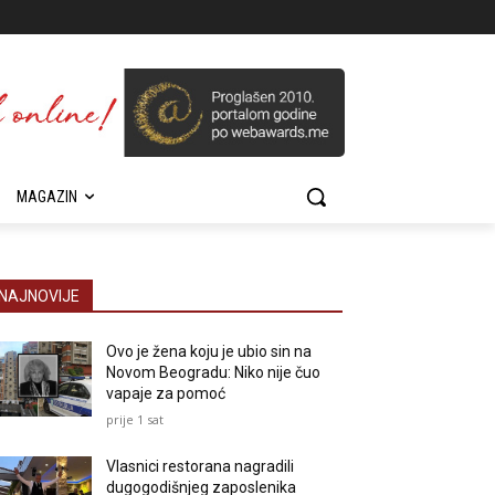
MAGAZIN
NAJNOVIJE
Ovo je žena koju je ubio sin na
Novom Beogradu: Niko nije čuo
vapaje za pomoć
prije 1 sat
Vlasnici restorana nagradili
dugogodišnjeg zaposlenika