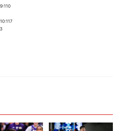
9:110
10:117
93