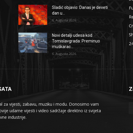
F
Sladić objavio: Danas je deveti
dan u...
Re
6. Augusta 2026.
Cr
S
Novi detalji udesa kod
Tomislavgrada: Preminuo
2
muškarac...
6. Augusta 2026.
SATA
Z
al za vijesti, zabavu, muziku i modu. Donosimo vam
vije udarne vijesti i video sadržaje direktno iz svijeta
vne industrije.