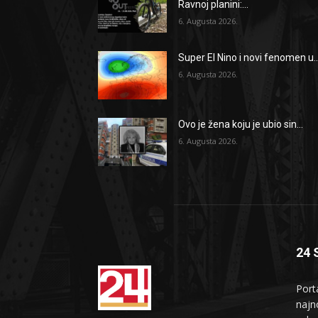
Ravnoj planini:...
6. Augusta 2026.
Super El Nino i novi fenomen u..
6. Augusta 2026.
Ovo je žena koju je ubio sin...
6. Augusta 2026.
24 
Port
najno