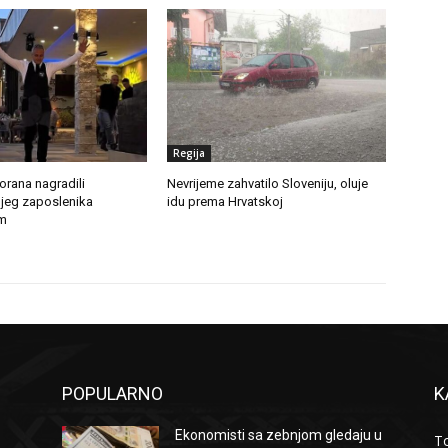
Regija
torana nagradili
Nevrijeme zahvatilo Sloveniju, oluje
jeg zaposlenika
idu prema Hrvatskoj
m
POPULARNO
K
Ekonomisti sa zebnjom gledaju u
To