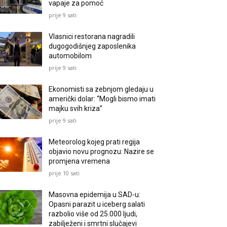
vapaje za pomoć
prije 9 sati
Vlasnici restorana nagradili
dugogodišnjeg zaposlenika
automobilom
prije 9 sati
Ekonomisti sa zebnjom gledaju u
američki dolar: “Mogli bismo imati
majku svih kriza”
prije 9 sati
Meteorolog kojeg prati regija
objavio novu prognozu: Nazire se
promjena vremena
prije 10 sati
Masovna epidemija u SAD-u:
Opasni parazit u iceberg salati
razbolio više od 25.000 ljudi,
zabilježeni i smrtni slučajevi