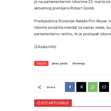
je na parlamentarnim izborima 22. marta osv
aktuelnog premijera Robert Golob.
Predsjednica Slovenije Nataša Pirc Musar na
nikome povjerila mandat za sastav vlade, bud
parlamentarnu većinu, te je postupak izbor
(24sata.info)
TAGOVI
Janez Janša
Slovenija
Share
IZ ISTE KATEGORIJE