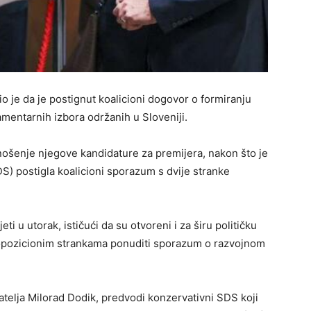
io je da je postignut koalicioni dogovor o formiranju
mentarnih izbora održanih u Sloveniji.
dnošenje njegove kandidature za premijera, nakon što je
) postigla koalicioni sporazum s dvije stranke
i u utorak, ističući da su otvoreni i za širu političku
, opozicionim strankama ponuditi sporazum o razvojnom
ijatelja Milorad Dodik, predvodi konzervativni SDS koji