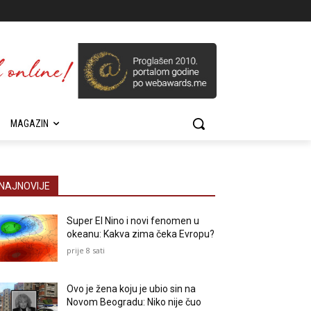
MAGAZIN
NAJNOVIJE
Super El Nino i novi fenomen u
okeanu: Kakva zima čeka Evropu?
prije 8 sati
Ovo je žena koju je ubio sin na
Novom Beogradu: Niko nije čuo