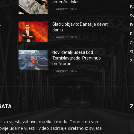
američki dolar:...
B
6. Augusta 2026.
Sv
F
.
Sladić objavio: Danas je deveti
dan u...
Re
6. Augusta 2026.
Cr
S
Novi detalji udesa kod
Tomislavgrada: Preminuo
2
muškarac...
6. Augusta 2026.
SATA
Z
al za vijesti, zabavu, muziku i modu. Donosimo vam
vije udarne vijesti i video sadržaje direktno iz svijeta