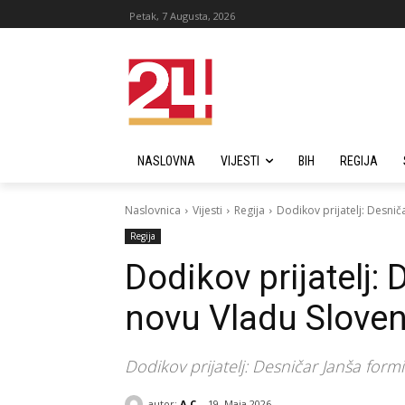
Petak, 7 Augusta, 2026
NASLOVNA
VIJESTI
BIH
REGIJA
Naslovnica
Vijesti
Regija
Dodikov prijatelj: Desnič
Regija
Dodikov prijatelj:
novu Vladu Sloven
Dodikov prijatelj: Desničar Janša formi
autor:
A C
19. Maja 2026.