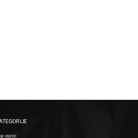
ATEGORIJE
p vijesti