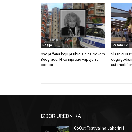
Regija
24sata TV
Ovo je žena koju je ubio sin na Novom
Vlasnici res
Beogradu: Niko nije čuo vapaje za
dugogodišn
pomoć
automobilo
IZBOR UREDNIKA
GoOut Festival na Jahorini i