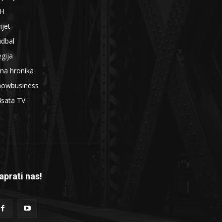
iH
ijet
udbal
gija
na hronika
howbusiness
4sata TV
aprati nas!