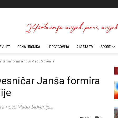
SVIJET
CRNA HRONIKA
HERCEGOVINA
24SATA TV
SPORT
ar Janša formira novu Vladu Slovenije
 Desničar Janša formira
ije
ra novu Vladu Slovenije...
514
0