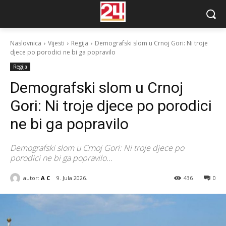
Naslovnica
Vijesti
Regija
Demografski slom u Crnoj Gori: Ni troje
djece po porodici ne bi ga popravilo
Regija
Demografski slom u Crnoj
Gori: Ni troje djece po porodici
ne bi ga popravilo
Demografski slom u Crnoj Gori: Ni troje djece po
porodici ne bi ga popravilo...
autor:
A C
9. Jula 2026.
436
0