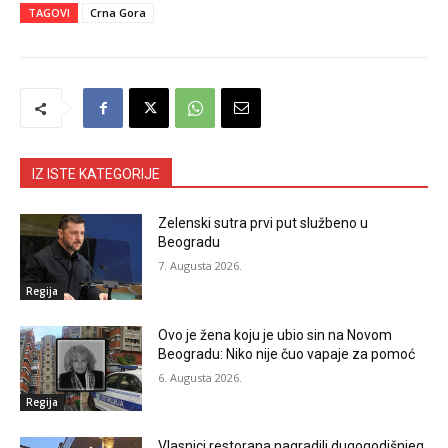
TAGOVI
Crna Gora
IZ ISTE KATEGORIJE
Zelenski sutra prvi put službeno u
Beogradu
7. Augusta 2026.
Regija
Ovo je žena koju je ubio sin na Novom
Beogradu: Niko nije čuo vapaje za pomoć
6. Augusta 2026.
Regija
Vlasnici restorana nagradili dugogodišnjeg