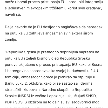
može ubrzati proces pristupanja EU i produbiti integraciju
s jedinstvenim evropskim tržištem u korist svih građana”,
naveli su.
Dalje navode da je EU dosljedno naglašavala da napredak
na putu ka EU zahtijeva angažman svih aktera širom
zemlje.
“Republika Srpska je prethodno doprinijela napretku na
putu ka EU i željeli bismo vidjeti Republiku Srpsku
ponovo uključenu u proces pristupanja EU, kako bi Bosna
i Hercegovina napredovala ka svojoj budućnosti u EU. U
tom cilju, ambasador Soreca je planirao da otputuje u
Banju Luku 2. oktobra, kako bi se sastao sa liderima
stranačkih klubova iz Narodne skupštine Republike
Srpske (NSRS) iz većine i opozicije, uključujući SNSD,
PDP i SDS. S obzirom na to da nisu svi sagovornici mogli