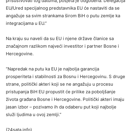
prisustvovati tog datuma, posjeta je odgođena. Delegacija
EU/Ured specijalnog predstavnika EU će nastaviti da se
angažuje sa svim strankama širom BiH o putu zemlje ka
integracijama u EU.”
Na kraju su naveli da su EU i njene države članice sa
značajnom razlikom najveći investitor i partner Bosne i
Hercegovine.
“Napredak na putu ka EU je najbolja garancija
prosperiteta i stabilnosti za Bosnu i Hercegovinu. S druge
strane, politički akteri koji se ne angažuju u procesu
pristupanja BiH EU propustit će prilike za poboljšanje
života građana Bosne i Hercegovine. Politički akteri imaju
jasan izbor – pozivamo ih da odaberu put koji najbolje
služi ljudima u ovoj zemlji.”
(24sata.info)