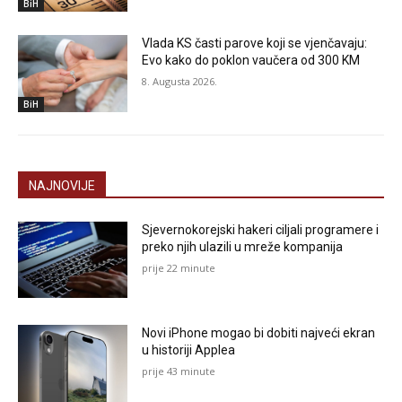
BiH
Vlada KS časti parove koji se vjenčavaju:
Evo kako do poklon vaučera od 300 KM
8. Augusta 2026.
BiH
NAJNOVIJE
Sjevernokorejski hakeri ciljali programere i
preko njih ulazili u mreže kompanija
prije 22 minute
Novi iPhone mogao bi dobiti najveći ekran
u historiji Applea
prije 43 minute