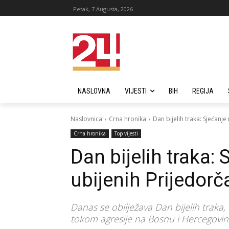
Petak, 7 Augusta, 2026
NASLOVNA
VIJESTI
BIH
REGIJA
Naslovnica
Crna hronika
Dan bijelih traka: Sjećanje
Crna hronika
Top vijesti
Dan bijelih traka:
ubijenih Prijedor
Danas se obilježava Dan bijelih traka,
tokom agresije na Bosnu i Hercegovin