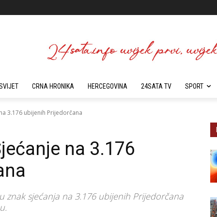
SVIJET
CRNA HRONIKA
HERCEGOVINA
24SATA TV
SPORT
 na 3.176 ubijenih Prijedorčana
 Sjećanje na 3.176
čana
 u znak sjećanja na 3.176 ubijenih Prijedorčana
u.