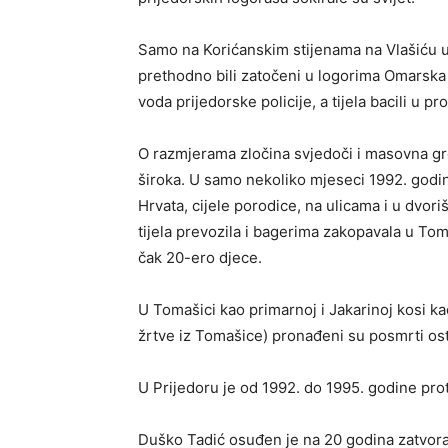
Samo na Korićanskim stijenama na Vlašiću u
prethodno bili zatočeni u logorima Omarska i 
voda prijedorske policije, a tijela bacili u pro
O razmjerama zločina svjedoči i masovna g
široka. U samo nekoliko mjeseci 1992. godine
Hrvata, cijele porodice, na ulicama i u dvor
tijela prevozila i bagerima zakopavala u Tom
čak 20-ero djece.
U Tomašici kao primarnoj i Jakarinoj kosi 
žrtve iz Tomašice) pronađeni su posmrti ost
U Prijedoru je od 1992. do 1995. godine pr
Duško Tadić osuđen je na 20 godina zatvora