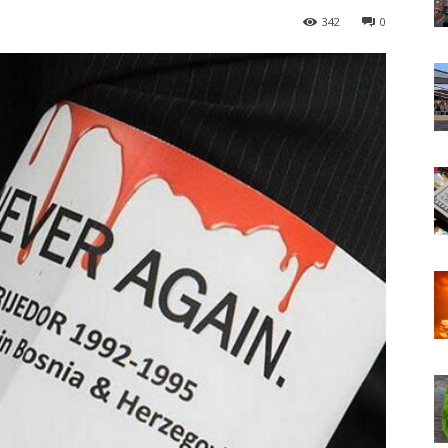
342
0