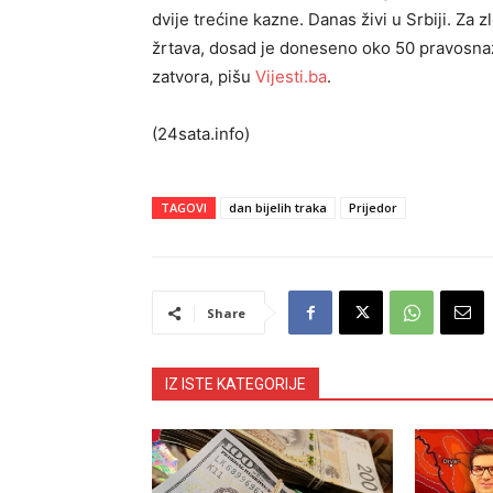
dvije trećine kazne. Danas živi u Srbiji. Za
žrtava, dosad je doneseno oko 50 pravosna
zatvora, pišu
Vijesti.ba
.
(24sata.info)
TAGOVI
dan bijelih traka
Prijedor
Share
IZ ISTE KATEGORIJE