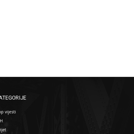
ATEGORIJE
p vijesti
iH
ijet