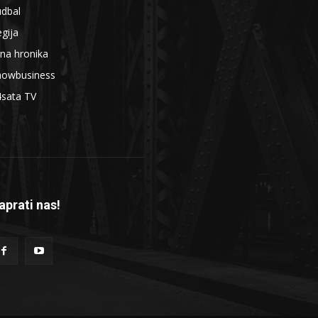
udbal
gija
na hronika
howbusiness
4sata TV
aprati nas!