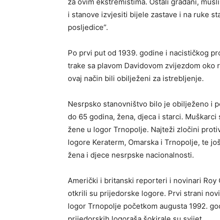
za ovim ekstremistima. Ostali građani, musl
i stanove izvjesiti bijele zastave i na ruke s
posljedice”.
Po prvi put od 1939. godine i nacističkog pro
trake sa plavom Davidovom zvijezdom oko ruk
ovaj način bili obilježeni za istrebljenje.
Nesrpsko stanovništvo bilo je obilježeno i p
do 65 godina, žena, djeca i starci. Muškarc
žene u logor Trnopolje. Najteži zločini prot
logore Keraterm, Omarska i Trnopolje, te jo
žena i djece nesrpske nacionalnosti.
Američki i britanski reporteri i novinari Ro
otkrili su prijedorske logore. Prvi strani no
logor Trnopolje početkom augusta 1992. godi
prijedorskih logoraša šokirale su svijet.