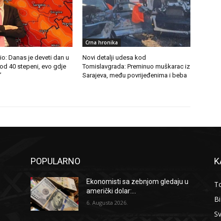
Crna hronika
io: Danas je deveti dan u
Novi detalji udesa kod
 od 40 stepeni, evo gdje
Tomislavgrada: Preminuo muškarac iz
”
Sarajeva, među povrijeđenima i beba
POPULARNO
K
Ekonomisti sa zebnjom gledaju u
To
američki dolar:...
B
6. Augusta 2026.
Sv