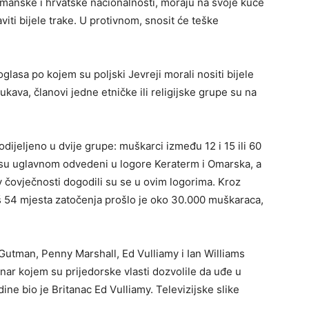
imanske i hrvatske nacionalnosti, moraju na svoje kuće
taviti bijele trake. U protivnom, snosit će teške
glasa po kojem su poljski Jevreji morali nositi bijele
ava, članovi jedne etničke ili religijske grupe su na
odijeljeno u dvije grupe: muškarci između 12 i 15 ili 60
i su uglavnom odvedeni u logore Keraterm i Omarska, a
iv čovječnosti dogodili su se u ovim logorima. Kroz
š 54 mjesta zatočenja prošlo je oko 30.000 muškaraca,
y Gutman, Penny Marshall, Ed Vulliamy i Ian Williams
vinar kojem su prijedorske vlasti dozvolile da uđe u
ne bio je Britanac Ed Vulliamy. Televizijske slike