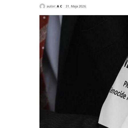
autor:
A C
31. Maja 2026.