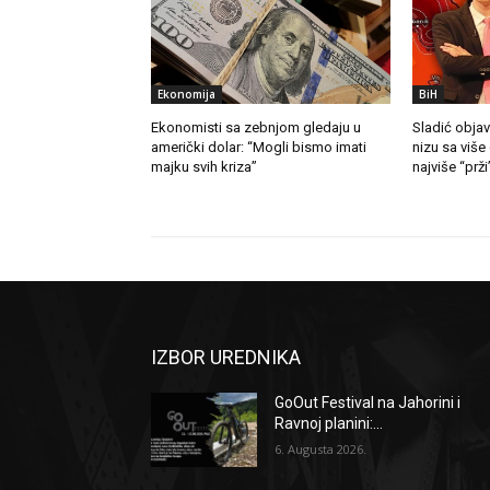
Ekonomija
BiH
Ekonomisti sa zebnjom gledaju u
Sladić objav
američki dolar: “Mogli bismo imati
nizu sa više
majku svih kriza”
najviše “prži
IZBOR UREDNIKA
GoOut Festival na Jahorini i
Ravnoj planini:...
6. Augusta 2026.