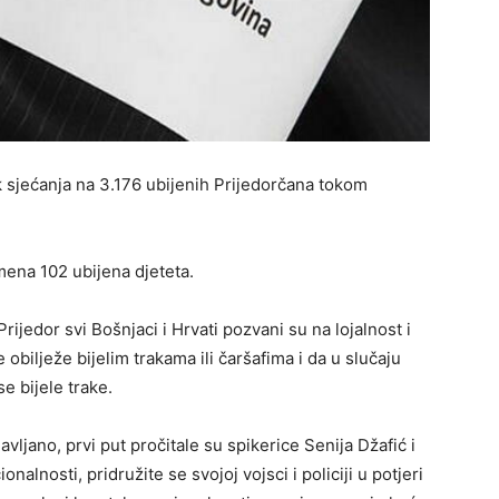
k sjećanja na 3.176 ubijenih Prijedorčana tokom
mena 102 ubijena djeteta.
ijedor svi Bošnjaci i Hrvati pozvani su na lojalnost i
obilježe bijelim trakama ili čaršafima i da u slučaju
e bijele trake.
ljano, prvi put pročitale su spikerice Senija Džafić i
alnosti, pridružite se svojoj vojsci i policiji u potjeri