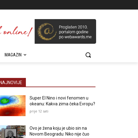
MAGAZIN
NAJNOVIJE
Super El Nino i novi fenomen u
okeanu: Kakva zima čeka Evropu?
prije 12 sati
Ovo je žena koju je ubio sin na
Novom Beogradu: Niko nije čuo