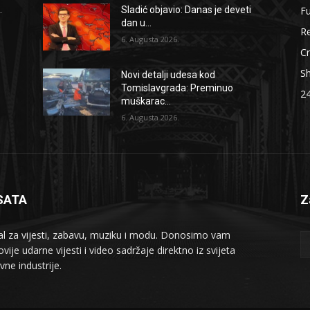
F
.
Sladić objavio: Danas je deveti
dan u...
Re
6. Augusta 2026.
Cr
S
Novi detalji udesa kod
Tomislavgrada: Preminuo
2
muškarac...
6. Augusta 2026.
SATA
Z
al za vijesti, zabavu, muziku i modu. Donosimo vam
vije udarne vijesti i video sadržaje direktno iz svijeta
vne industrije.