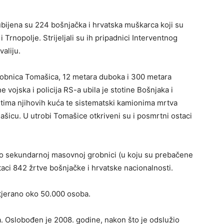
bijena su 224 bošnjačka i hrvatska muškarca koji su
Trnopolje. Strijeljali su ih pripadnici Interventnog
valiju.
robnica Tomašica, 12 metara duboka i 300 metara
 vojska i policija RS-a ubila je stotine Bošnjaka i
ištima njihovih kuća te sistematski kamionima mrtva
ašicu. U utrobi Tomašice otkriveni su i posmrtni ostaci
kao sekundarnoj masovnoj grobnici (u koju su prebačene
aci 842 žrtve bošnjačke i hrvatske nacionalnosti.
otjerano oko 50.000 osoba.
. Oslobođen je 2008. godine, nakon što je odslužio