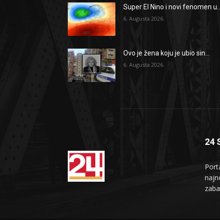
Super El Nino i novi fenomen u..
6. Augusta 2026.
Ovo je žena koju je ubio sin...
6. Augusta 2026.
24 
Port
najno
zaba