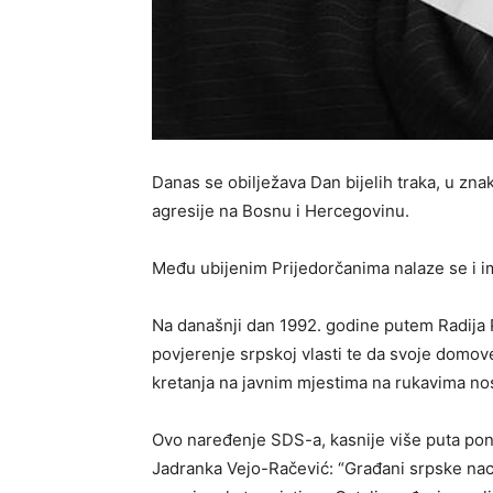
Danas se obilježava Dan bijelih traka, u zna
agresije na Bosnu i Hercegovinu.
Među ubijenim Prijedorčanima nalaze se i i
Na današnji dan 1992. godine putem Radija Pr
povjerenje srpskoj vlasti te da svoje domove 
kretanja na javnim mjestima na rukavima nos
Ovo naređenje SDS-a, kasnije više puta ponav
Jadranka Vejo-Račević: “Građani srpske nacion