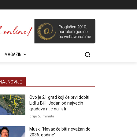
MAGAZIN
NAJNOVIJE
Ovo je 21 grad koji će prvi dobiti
Lidl u BiH: Jedan od najvećih
gradova nije na listi
prije 50 minuta
Musk: “Novac će biti nevažan do
2036. godine”