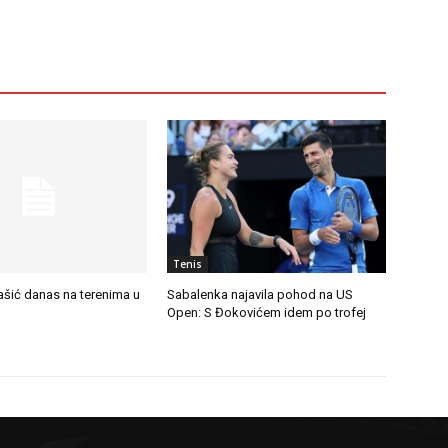
Tenis
ašić danas na terenima u
Sabalenka najavila pohod na US
Open: S Đokovićem idem po trofej