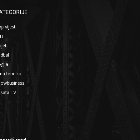
ATEGORIJE
p vijesti
iH
ijet
udbal
gija
na hronika
howbusiness
4sata TV
aprati nas!