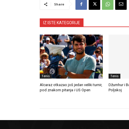
Share
IZ ISTE KATEGORIJE
Tenis
Tenis
Alcaraz otkazao još jedan veliki turnir,
Džumhur i B
pod znakom pitanja i US Open
Poljskoj