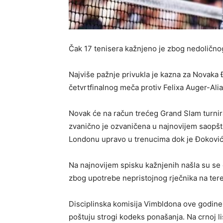
Čak 17 tenisera kažnjeno je zbog nedoličn
Najviše pažnje privukla je kazna za Novaka 
četvrtfinalnog meča protiv Felixa Auger-Ali
Novak će na račun trećeg Grand Slam turnira
zvanično je ozvaničena u najnovijem saopšt
Londonu upravo u trenucima dok je Đoković
Na najnovijem spisku kažnjenih našla su se dv
zbog upotrebe nepristojnog rječnika na ter
Disciplinska komisija Vimbldona ove godine
poštuju strogi kodeks ponašanja. Na crnoj lis