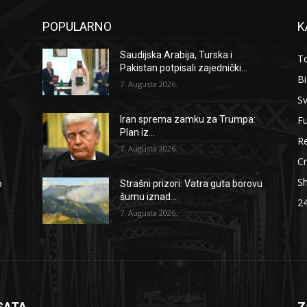
POPULARNO
K
Saudijska Arabija, Turska i
To
Pakistan potpisali zajednički...
B
7. Augusta 2026.
Sv
F
Iran sprema zamku za Trumpa:
Plan iz...
Re
7. Augusta 2026.
Cr
S
o
Strašni prizori: Vatra guta borovu
šumu iznad...
2
7. Augusta 2026.
SATA
Z