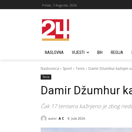
Petak, 7 Augusta, 2026
NASLOVNA
VIJESTI
BIH
REGIJA
Naslovnica
Sport
Tenis
Damir Džumhur kažnjen sa
Tenis
Damir Džumhur ka
Čak 17 tenisera kažnjeno je zbog ne
autor:
A C
8. Jula 2026.