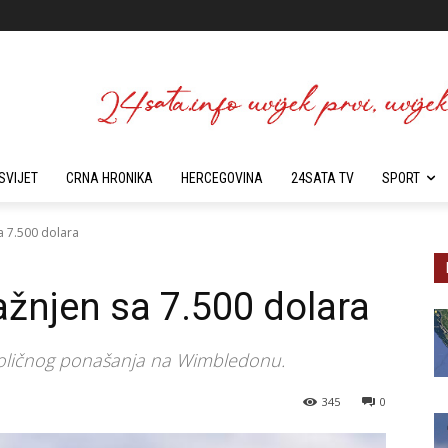
SVIJET
CRNA HRONIKA
HERCEGOVINA
24SATA TV
SPORT
 7.500 dolara
žnjen sa 7.500 dolara
doličnog ponašanja na Wimbledonu.
345
0