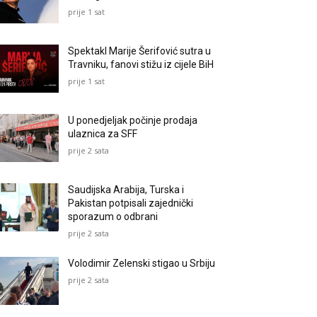
prije 1 sat
Spektakl Marije Šerifović sutra u
Travniku, fanovi stižu iz cijele BiH
prije 1 sat
U ponedjeljak počinje prodaja
ulaznica za SFF
prije 2 sata
Saudijska Arabija, Turska i
Pakistan potpisali zajednički
sporazum o odbrani
prije 2 sata
Volodimir Zelenski stigao u Srbiju
prije 2 sata