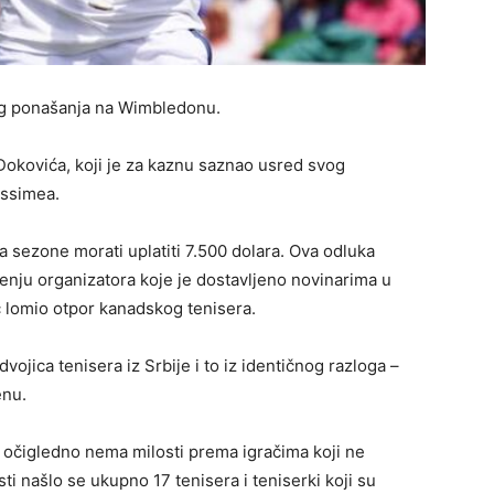
og ponašanja na Wimbledonu.
Đokovića, koji je za kaznu saznao usred svog
assimea.
 sezone morati uplatiti 7.500 dolara. Ova odluka
enju organizatora koje je dostavljeno novinarima u
 lomio otpor kanadskog tenisera.
ojica tenisera iz Srbije i to iz identičnog razloga –
enu.
 očigledno nema milosti prema igračima koji ne
ti našlo se ukupno 17 tenisera i teniserki koji su