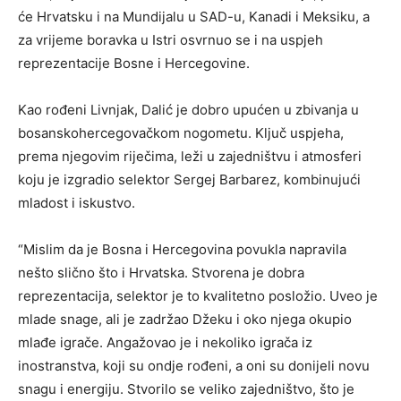
će Hrvatsku i na Mundijalu u SAD-u, Kanadi i Meksiku, a
za vrijeme boravka u Istri osvrnuo se i na uspjeh
reprezentacije Bosne i Hercegovine.
Kao rođeni Livnjak, Dalić je dobro upućen u zbivanja u
bosanskohercegovačkom nogometu. Ključ uspjeha,
prema njegovim riječima, leži u zajedništvu i atmosferi
koju je izgradio selektor Sergej Barbarez, kombinujući
mladost i iskustvo.
“Mislim da je Bosna i Hercegovina povukla napravila
nešto slično što i Hrvatska. Stvorena je dobra
reprezentacija, selektor je to kvalitetno posložio. Uveo je
mlade snage, ali je zadržao Džeku i oko njega okupio
mlađe igrače. Angažovao je i nekoliko igrača iz
inostranstva, koji su ondje rođeni, a oni su donijeli novu
snagu i energiju. Stvorilo se veliko zajedništvo, što je