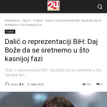
Naslovnica
Sport
Fudbal
Dalić o reprezentaciji BiH: Daj Bože da se
sretnemo u što kasnijoj fazi
Fudbal
Dalić o reprezentaciji BiH: Daj
Bože da se sretnemo u što
kasnijoj fazi
Dalić o reprezentaciji BiH: Daj Bože da se sretnemo u što
kasnijoj fazi...
autor:
A C
12. Maja 2026.
351
0