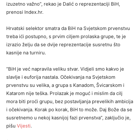
izuzetno važno”, rekao je Dalić o reprezentaciji BiH,
prenosi Index.hr.
Hrvatski selektor smatra da BiH na Svjetskom prvenstvu
treba ići postupno, s prvim ciljem prolaska grupe, te je
izrazio želju da se dvije reprezentacije susretnu što
kasnije na turniru.
“BiH je već napravila veliku stvar. Vidjeli smo kakvo je
slavlje i euforija nastala. Očekivanja na Svjetskom
prvenstvu su velika, a grupa s Kanadom, Švicarskom i
Katarom nije teška. Prolazak je moguć i mislim da cilj
mora biti proći grupu, bez postavljanja prevelikih ambicija
i očekivanja. Korak po korak, BiH to može. Daj Bože da se
susretnemo u nekoj kasnijoj fazi prvenstva”, zaključio je,
pišu
Vijesti
.